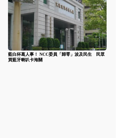
藍白杯葛人事！ NCC委員「歸零」波及民生 民眾
買藍牙喇叭卡海關