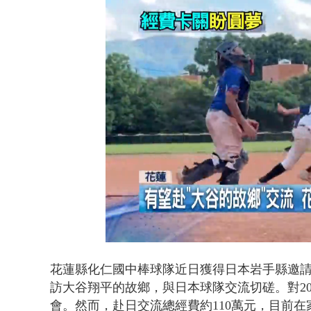
翁曉玲又拋
Loaded
:
Unmute
39.15%
花蓮縣
化仁國中棒球隊
近日獲得日本岩手縣邀
訪
大谷翔平
的故鄉，與日本球隊交流切磋。對2
會。然而，赴日交流總經費約110萬元，目前在