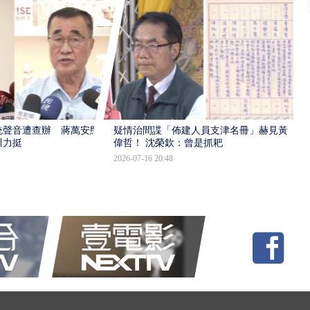
統聲音遭查辦 蔣萬安態
疑情治間諜「佈建人員支津名冊」赫見黃
川力挺
偉哲！ 沈榮欽：曾是抓耙
2026-07-16 20:48