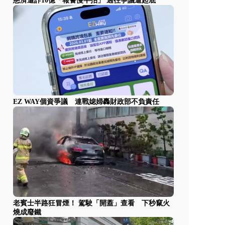
慈濟遭詐10億「報警慢半拍」 過往爭議遭起底
EZ WAY個資爭議 連戰媳婦轟財政部不負責任
老賓士半路狂冒煙！ 駕駛「開蓋」查看 下秒竄火
燒成廢鐵