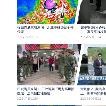
強颱巴威來勢洶洶 北北基桃10日全停班
霸凌案109次通
停課
生 家長竟持杖
2026-07-09 22:33
2026-07-30 19:04
巴威颱風來襲！ 三峽遭列「坍方高風險」
壹氣象／3颱共存
區域 居民預防性撤離
正 影響時間將
2026-07-10 20:36
2026-08-06 08:02