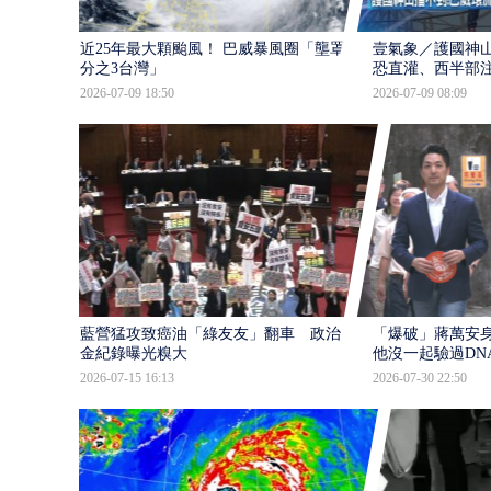
近25年最大顆颱風！ 巴威暴風圈「壟罩4
壹氣象／護國神山
分之3台灣」
恐直灌、西半部
2026-07-09 18:50
2026-07-09 08:09
藍營猛攻致癌油「綠友友」翻車 政治獻
「爆破」蔣萬安身
金紀錄曝光糗大
他沒一起驗過DN
2026-07-15 16:13
2026-07-30 22:50