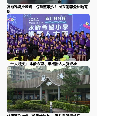
宮廟遶境掛燈籠…包商整串拆！ 民眾驚嚇憂扯斷電
線
「千人競技」 永齡希望小學機器人大賽登場