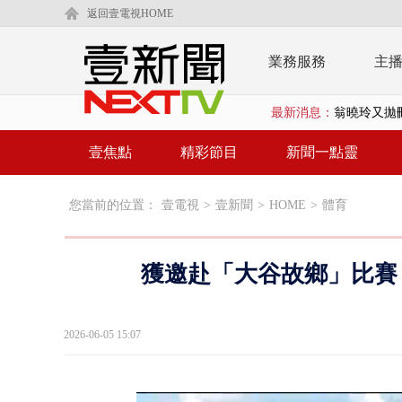
返回壹電視HOME
業務服務
主
最新消息：
父親節泡湯？
EZ WAY
壹焦點
精彩節目
新聞一點靈
救生員大武崙
您當前的位置：
壹電視
>
壹新聞
>
HOME
>
體育
狠詐慈濟「1
漢光42號
獲邀赴「大谷故鄉」比賽！
暗網買500
貨車鬼切釀
2026-06-05 15:07
白海豚逼近.
利慾薰心！ 