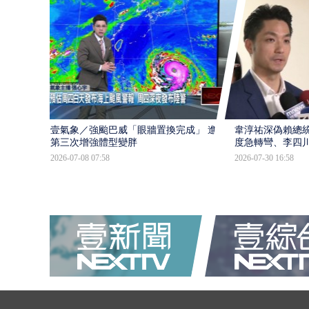
壹氣象／強颱巴威「眼牆置換完成」 進入
韋淳祐深偽賴總
第三次增強體型變胖
度急轉彎、李四
2026-07-08 07:58
2026-07-30 16:58