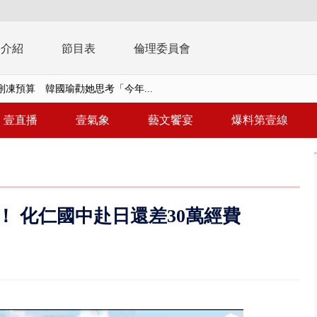
播介紹
節目表
倫理委員會
 白海豚逼近「明恐海警」北台...
個資爭議 連戰媳婦轟財政部不負責任
壹直播
壹氣象
藝文饗宴
爆料第壹線
戲水失蹤！ 搜救艇翻覆4警消落...
0.8億」 名律師聯手掮客騙買「B...
演習第二日 防護關鍵基礎設施
 化仁國中赴日還差30萬經費
0萬筆個資！ 網軍洩密中共遭起訴...
禍 砂石車為閃避悚撞4車釀3傷
..北市「颱風整備假」？ 蔣萬安...
美女律師涉龐大洗錢鏈 通緝港...