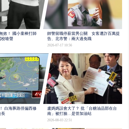
報無效！ 國小童棒打師
帥警留職停薪當男公關 女客遭詐百萬提
闖校嗆聲
告、北市警：兩大過免職
2026-07-17 10:56
！ 白海豚路徑偏西修
盧媽媽誤會大了？ 批「台糖油品部在台
拉長
南」被打臉…是管加油站
2026-08-03 22:51