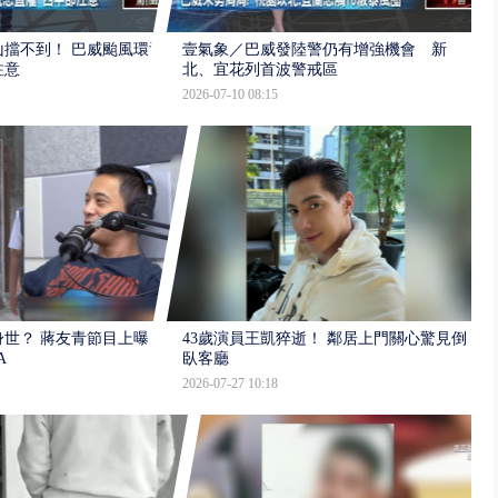
擋不到！ 巴威颱風環流
壹氣象／巴威發陸警仍有增強機會 新
注意
北、宜花列首波警戒區
2026-07-10 08:15
世？ 蔣友青節目上曝：
43歲演員王凱猝逝！ 鄰居上門關心驚見倒
A
臥客廳
2026-07-27 10:18