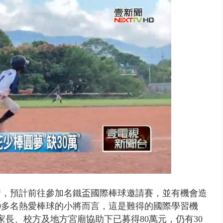
刪凍預算 韓國瑜勸她思考「今年...
請，預計前往參加名鐵盃國際棒球邀請賽，並有機會造
0多名熱愛棒球的小將而言，這是難得的國際學習機
家長、校方及地方宮廟協助下已募得80萬元，仍有30