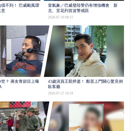
擋不到！ 巴威颱風環流
壹氣象／巴威發陸警仍有增強機會 新
注意
北、宜花列首波警戒區
2026-07-10 08:15
世？ 蔣友青節目上曝：
43歲演員王凱猝逝！ 鄰居上門關心驚見倒
A
臥客廳
2026-07-27 10:18