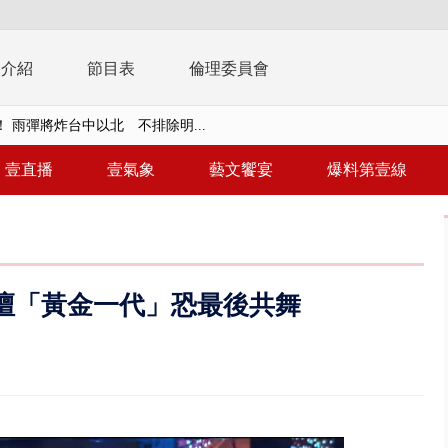
播介紹
節目表
倫理委員會
取消！ 滯留旅客「拚手速」搶...
園槍擊！ 14歲槍手開火釀多師...
壹直播
壹氣象
藝文饗宴
爆料第壹線
%下架標準惹議 傳石崇良、姜至...
年！ 8／8見面會限40粉絲 YG大...
」劇場版超人氣限量特典 粉絲排...
 足壇「黃金一代」恐最後共舞
大逆轉！ 證實慈濟買BNT遭詐10...
t天花板崩落「鷹架倒塌」砸傷嬤 客...
10億！ 豪宅藏「9千萬鈔票磚、...
 「一鴨三吃」、「客家攪福」...