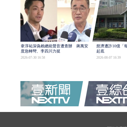
韋淳祐深偽賴總統聲音遭查辦 蔣萬安態
慈濟遭詐10億「
度急轉彎、李四川力挺
起底
2026-07-30 16:58
2026-08-07 16:39