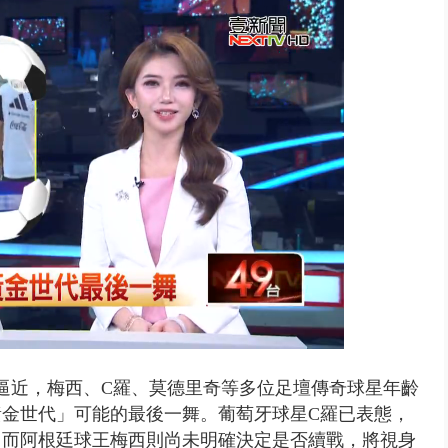
 雨彈將炸台中以北 不排除明...
賽事逼近，梅西、C羅、莫德里奇等多位足壇傳奇球星年齡
黃金世代」可能的最後一舞。葡萄牙球星C羅已表態，
賽，而阿根廷球王梅西則尚未明確決定是否續戰，將視身