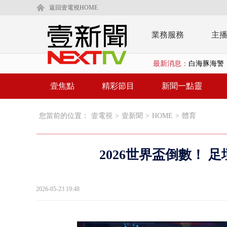
返回壹電視HOME
業務服務
主
最新消息：
沖繩機場航班
泰國傳嚴重校
壹焦點
精彩節目
新聞一點靈
中聯毒油20
您當前的位置：
壹電視
>
壹新聞
>
HOME
>
體育
BP出道10周
「吉伊卡哇
2026世界盃倒數！
「疫苗採購」
LaLapor
2026-05-23 19:48
名律狠詐慈濟
父親節限定！