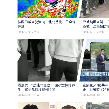
強颱巴威來勢洶洶 北北基桃10日全停班
巴威颱風來襲！ 
停課
區域 居民預防
2026-07-09 22:33
2026-07-10 20:36
霸凌案109次通報無效！ 國小童棒打師
壹氣象／3颱共存
生 家長竟持杖闖校嗆聲
正 影響時間將
2026-07-30 19:04
2026-08-06 08:02