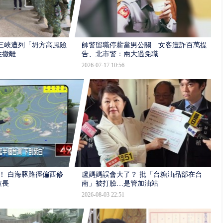
三峽遭列「坍方高風險」
帥警留職停薪當男公關 女客遭詐百萬提
性撤離
告、北市警：兩大過免職
2026-07-17 10:56
！ 白海豚路徑偏西修
盧媽媽誤會大了？ 批「台糖油品部在台
拉長
南」被打臉…是管加油站
2026-08-03 22:51