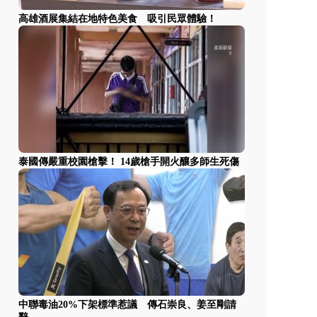
高雄酒展集結在地特色美食 吸引民眾體驗！
泰國傳嚴重校園槍擊！ 14歲槍手開火釀多師生死傷
中聯毒油20%下架標準惹議 傳石崇良、姜至剛請