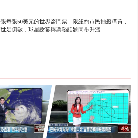
00張每張50美元的世界盃門票，限紐約市民抽籤購買，
著世足倒數，球星謝幕與票務話題同步升溫。