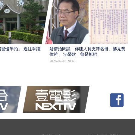
報警慢半拍」 過往爭議遭
疑情治間諜「佈建人員支津名冊」赫見黃
偉哲！ 沈榮欽：曾是抓耙
2026-07-16 20:48