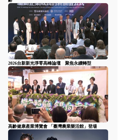
辭
2026台新新光淨零高峰論壇 聚焦永續轉型
高齡健康產業博覽會 「臺灣農業樂活館」登場