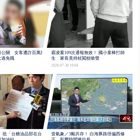
男公關 女客遭詐百萬提
霸凌案109次通報無效！ 國小童棒打師
大過免職
生 家長竟持杖闖校嗆聲
2026-07-30 19:04
 批「台糖油品部在台
壹氣象／3颱共存！ 白海豚路徑偏西修
管加油站
正 影響時間將拉長