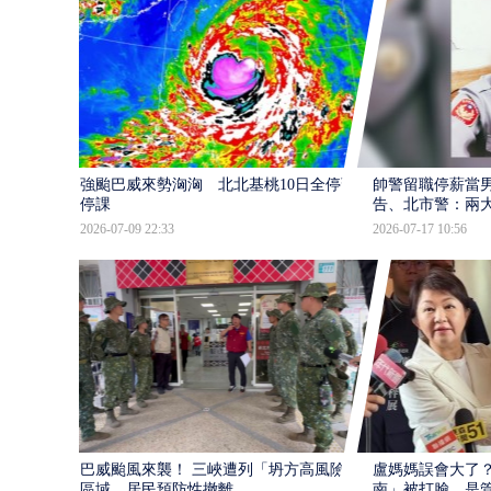
強颱巴威來勢洶洶 北北基桃10日全停班
帥警留職停薪當
停課
告、北市警：兩
2026-07-09 22:33
2026-07-17 10:56
巴威颱風來襲！ 三峽遭列「坍方高風險」
盧媽媽誤會大了？
區域 居民預防性撤離
南」被打臉…是