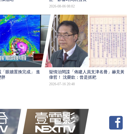
2026-08-06 08:02
「眼牆置換完成」 進入
疑情治間諜「佈建人員支津名冊」赫見黃
變胖
偉哲！ 沈榮欽：曾是抓耙
2026-07-16 20:48