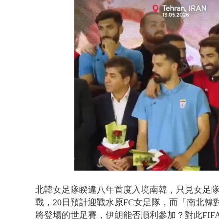
白海豚逼近.
Loaded
:
Unmute
51.92%
北韓女足隊睽違八年首度入境南韓，只見女足
戰，
20日預計迎戰水原FC女足隊，而「南北韓
將登場的世足賽，伊朗能否順利參加？對此FI