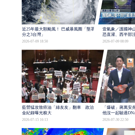
近25年最大顆颱風！ 巴威暴風圈「壟罩4
壹氣象／護國神山
分之3台灣」
恐直灌、西半部
2026-07-09 18:50
2026-07-09 08:09
藍營猛攻致癌油「綠友友」翻車 政治獻
「爆破」蔣萬安身
金紀錄曝光糗大
他沒一起驗過DN
2026-07-15 16:13
2026-07-30 22:50