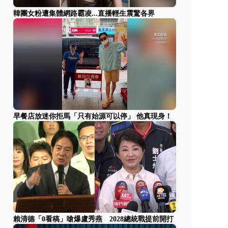
韓團女粉遭集體網路霸凌...直播輕生震驚各界
早餐店放迷你拒馬「只有始源可以停」 他真現身！
賴清德「0看稿」嗆爆盧秀燕 2028總統戰提前開打