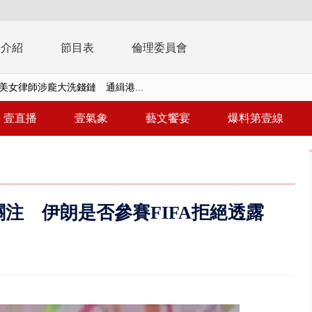
播介紹
節目表
倫理委員會
美女律師涉龐大洗錢鏈 通緝港...
拒馬「只有始源可以停」 他真...
壹直播
壹氣象
藝文饗宴
爆料第壹線
稿」嗆爆盧秀燕 2028總統戰提...
個資爭議 連戰媳婦轟財政部不負責任
戲水失蹤！ 搜救艇翻覆4警消落...
注 伊朗是否參賽FIFA拒絕透露
0.8億」 名律師聯手掮客騙買「B...
演習第二日 防護關鍵基礎設施
0萬筆個資！ 網軍洩密中共遭起訴...
禍 砂石車為閃避悚撞4車釀3傷