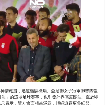
..北市「颱風整備假」？ 蔣萬安...
隊神情嚴肅，迅速離開機場。
亞足聯女子冠軍聯賽四強
對決」的
這場
足球
賽事，
也引發外界高度關注。
至於即
FA只表示，雙方會面相當滿意，拒絕透露更多細節。