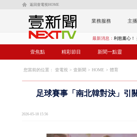
返回壹電視HOME
業務服務
主
最新消息：
利慾薰心！ 
早餐店放迷你
壹焦點
精彩節目
新聞一點靈
賴清德「0看
您當前的位置：
壹電視
>
壹新聞
>
HOME
>
體育
EZ WAY
救生員大武崙
足球賽事「南北韓對決」引關
狠詐慈濟「1
漢光42號
2026-05-18 15:56
暗網買500
貨車鬼切釀