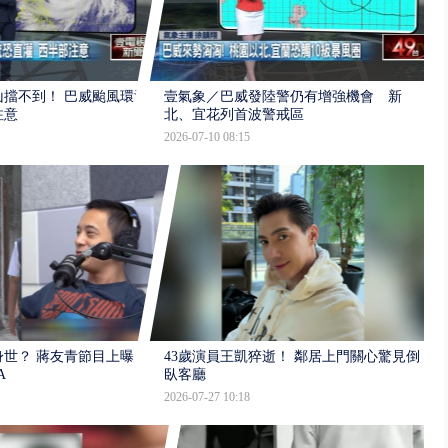
擋不到！ 巴威颱風環流
壹氣象／巴威發陸警仍有增強機會 新
注意
北、宜花列首波警戒區
2026-07-10 08:15
世？ 蔣友青節目上曝：
43歲演員王凱猝逝！ 鄰居上門關心驚見倒
A
臥客廳
2026-07-27 10:18