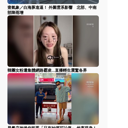
壹氣象／白海豚進逼！ 外圍雲系影響 北部、中南
部降雨增
韓團女粉遭集體網路霸凌...直播輕生震驚各界