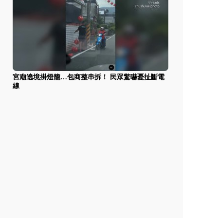
宮廟遶境掛燈籠…包商整串拆！ 民眾驚嚇憂扯斷電
線