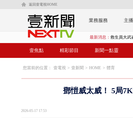
返回壹電視HOME
業務服務
主
最新消息：
救生員大武崙
狠詐慈濟「1
壹焦點
精彩節目
新聞一點靈
漢光42號
您當前的位置：
壹電視
>
壹新聞
>
HOME
>
體育
暗網買500
貨車鬼切釀
鄧愷威太威！ 5局
白海豚逼近.
壹氣象／白海
2026-05-17 17:53
早餐店放迷你
賴清德「0看