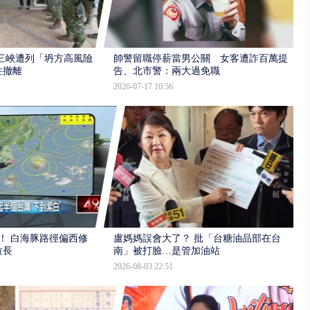
三峽遭列「坍方高風險」
帥警留職停薪當男公關 女客遭詐百萬提
性撤離
告、北市警：兩大過免職
2026-07-17 10:56
！ 白海豚路徑偏西修
盧媽媽誤會大了？ 批「台糖油品部在台
拉長
南」被打臉…是管加油站
2026-08-03 22:51