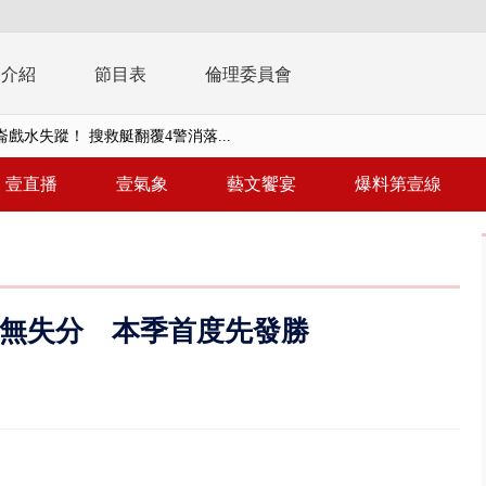
播介紹
節目表
倫理委員會
戲水失蹤！ 搜救艇翻覆4警消落...
0.8億」 名律師聯手掮客騙買「B...
壹直播
壹氣象
藝文饗宴
爆料第壹線
演習第二日 防護關鍵基礎設施
0萬筆個資！ 網軍洩密中共遭起訴...
禍 砂石車為閃避悚撞4車釀3傷
7K無失分 本季首度先發勝
..北市「颱風整備假」？ 蔣萬安...
豚進逼！ 外圍雲系影響 北部...
拒馬「只有始源可以停」 他真...
稿」嗆爆盧秀燕 2028總統戰提...