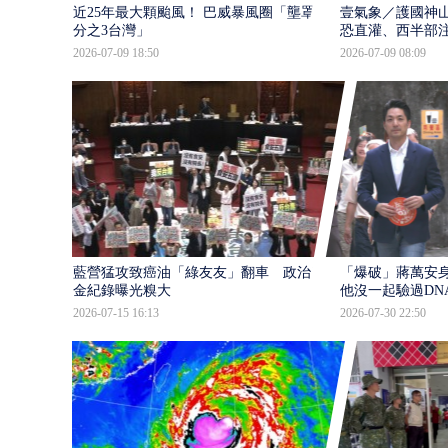
近25年最大顆颱風！ 巴威暴風圈「壟罩4
壹氣象／護國神山
分之3台灣」
恐直灌、西半部
2026-07-09 18:50
2026-07-09 08:09
藍營猛攻致癌油「綠友友」翻車 政治獻
「爆破」蔣萬安身
金紀錄曝光糗大
他沒一起驗過DN
2026-07-15 16:13
2026-07-30 22:50