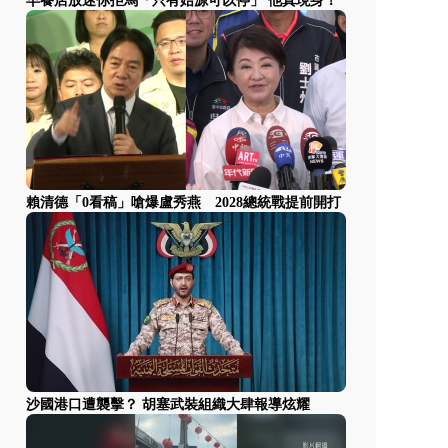
早餐店放迷你拒馬「只有始源可以停」 他真現身！
賴清德「0看稿」嗆爆盧秀燕 2028總統戰提前開打
沙國港口遭襲擊？ 胡塞武裝組織大肆報導炫耀