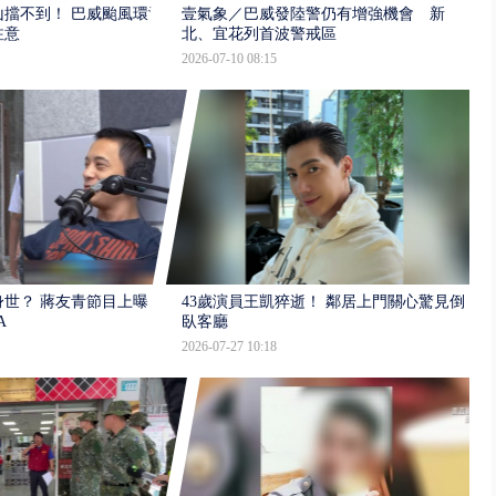
擋不到！ 巴威颱風環流
壹氣象／巴威發陸警仍有增強機會 新
注意
北、宜花列首波警戒區
2026-07-10 08:15
世？ 蔣友青節目上曝：
43歲演員王凱猝逝！ 鄰居上門關心驚見倒
A
臥客廳
2026-07-27 10:18