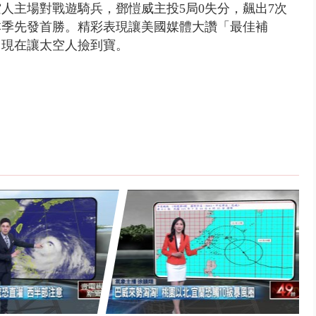
人主場對戰遊騎兵，鄧愷威主投5局0失分，飆出7次
本季先發首勝。精彩表現讓美國媒體大讚「最佳補
，現在讓太空人撿到寶。