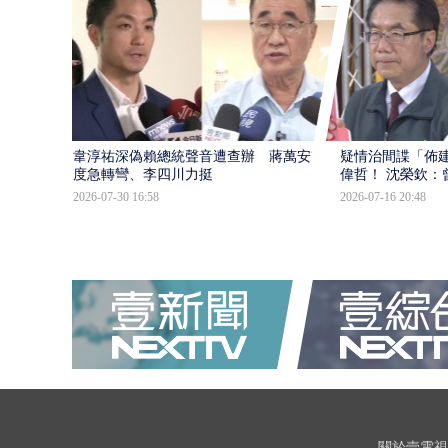
韋淳祐深偽賴總統聲音遭查辦 蔣萬安態
疑情治間諜「佈
度急轉彎、李四川力挺
偉哲！ 沈榮欽：
2026-07-30 16:58
2026-07-16 20:48
關於壹電視