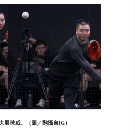
個資爭議 連戰媳婦轟財政部不負責任
大展球威。
（圖／翻攝自IG）