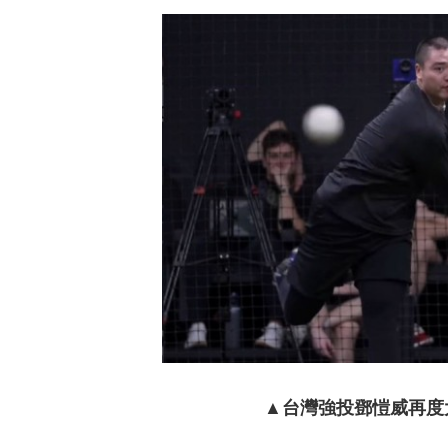
EZ WAY
▲
台灣強投鄧愷威再度