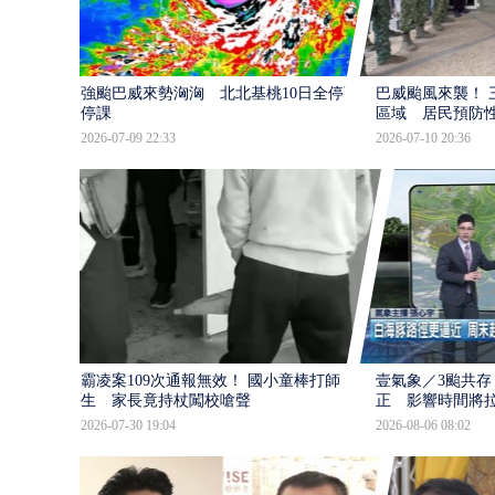
強颱巴威來勢洶洶 北北基桃10日全停班
巴威颱風來襲！ 
停課
區域 居民預防
2026-07-09 22:33
2026-07-10 20:36
霸凌案109次通報無效！ 國小童棒打師
壹氣象／3颱共存
生 家長竟持杖闖校嗆聲
正 影響時間將
2026-07-30 19:04
2026-08-06 08:02