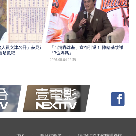
建人員支津名冊」赫見黃
「台灣轟炸基」宣布引退！ 陳鏞基致謝
曾是抓耙
「3位媽媽」
2026-08-04 22:59
RSS
隱私權政策
IWIN網路內容防護機構