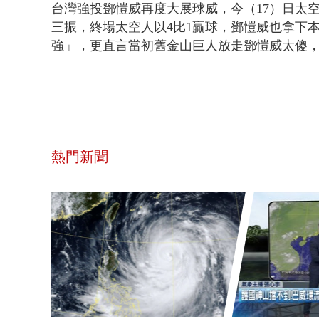
台灣強投鄧愷威再度大展球威，今（17
）
日
太空
三振，終場太空人以4比1贏球，鄧愷威也拿下
強
」，更
直言當初舊金山巨人放走鄧愷威太傻
熱門新聞