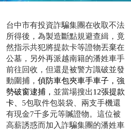
台中市有投資詐騙集團在收取不法
所得後，
為製造斷點規避查緝，竟
然指示共犯將
提款卡等證物丟棄在
公墓，另外再派越南籍的
潘姓車手
前往回收，但還是被警方識破並發
動圍捕，
偵防車包夾車手車子，強
勢破窗逮捕，
並當場
搜出
12張提款
卡、
5包取件包裝袋、兩支手機還
有現金7千多元等贓證物。
這位被
高薪誘惑而加入詐騙集團的
潘姓車