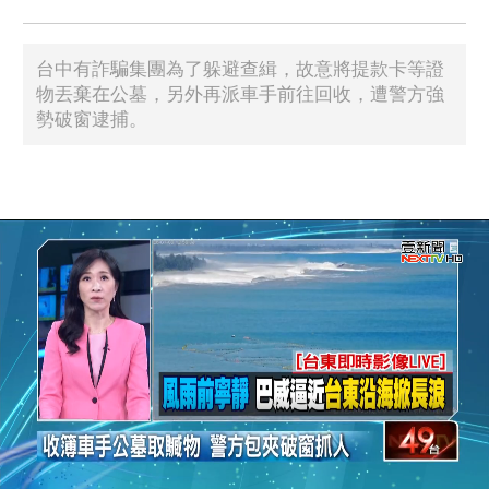
台中有詐騙集團為了躲避查緝，故意將提款卡等證
物丟棄在公墓，另外再派車手前往回收，遭警方強
勢破窗逮捕。