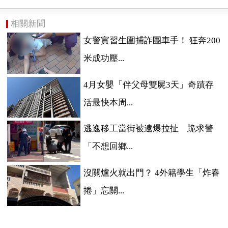
相關新聞
女警實習生圍捕詐團車手！ 狂奔200
米成功壓...
4月女嬰「伴父母雙屍3天」奇蹟存
活最快本周...
逃逸移工當街被逮爆拉扯 跪求警
「不想回鄉...
沒關爐火就出門？ 4外籍學生「炸春
捲」忘關...