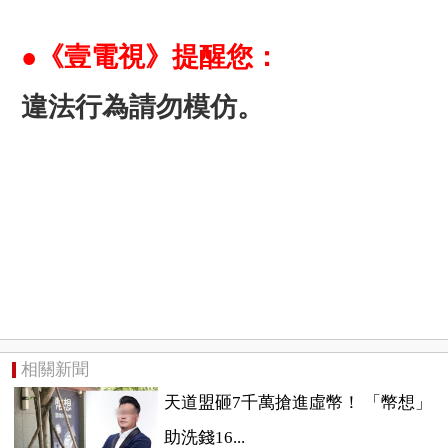
●《壹電視
》提醒您：
違法行為請勿模仿。
相關新聞
天道盟砸7千萬搶進虛幣！ 「幣想」
助洗錢16...