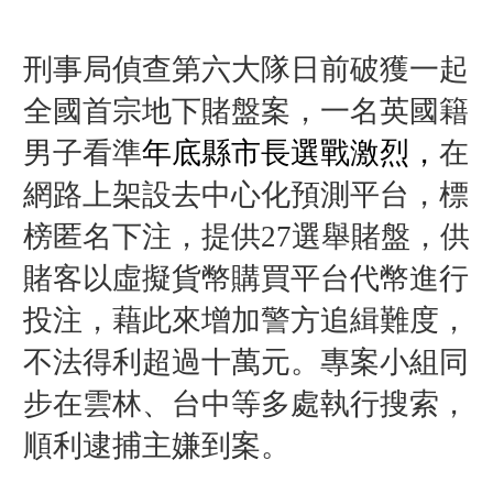
刑事局偵查第六大隊
日前
破獲一起
全國首宗地下賭盤案，一名英國籍
男子看準
年底縣市長選戰激烈，
在
網路上架設去中心化預測平台，標
榜匿名下注，提供27選舉賭盤，供
賭客以虛擬貨幣購買平台代幣進行
投注，藉此來增加警方追緝難度，
不法得利超過十萬元。
專案小組同
步在雲林、台中等多處執行搜索，
順利逮捕主嫌到案。