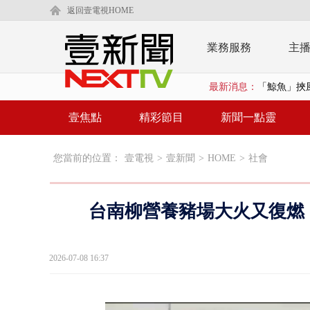
返回壹電視HOME
業務服務
主
「鯨魚」挾
最新消息：
BP出道10周
壹焦點
精彩節目
新聞一點靈
「吉伊卡哇
您當前的位置：
壹電視
>
壹新聞
>
HOME
>
社會
「疫苗採購」
LaLapor
台南柳營養豬場大火又復燃 
名律狠詐慈濟
父親節限定！
2026-07-08 16:37
白海豚海警！
沖繩機場航班