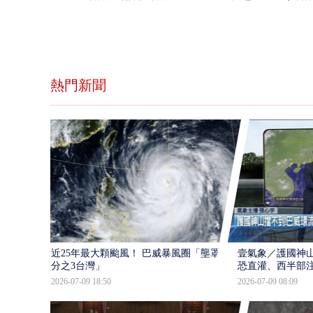
熱門新聞
近25年最大顆颱風！ 巴威暴風圈「壟罩4
壹氣象／護國神山
分之3台灣」
恐直灌、西半部
2026-07-09 18:50
2026-07-09 08:09