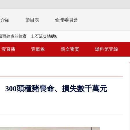
播介紹
節目表
倫理委員會
風雨肆虐菲律賓 土石流災情釀6
年！ 8／8見面會限40粉絲 YG大...
壹直播
壹氣象
藝文饗宴
爆料第壹線
」劇場版超人氣限量特典 粉絲排...
大逆轉！ 證實慈濟買BNT遭詐10...
t天花板崩落「鷹架倒塌」砸傷嬤 客...
300頭種豬喪命、損失數千萬元
10億！ 豪宅藏「9千萬鈔票磚、...
 「一鴨三吃」、「客家攪福」...
 雨彈將炸台中以北 不排除明...
取消！ 滯留旅客「拚手速」搶...