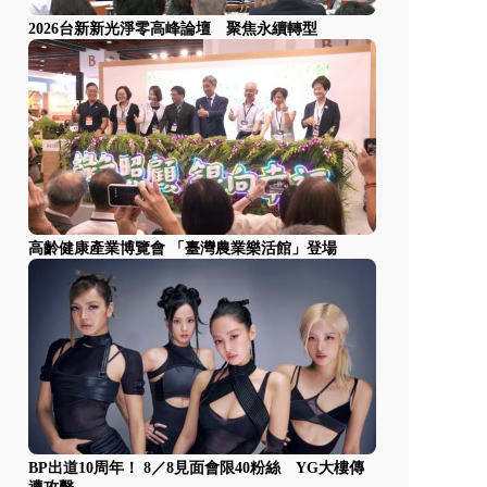
2026台新新光淨零高峰論壇 聚焦永續轉型
高齡健康產業博覽會 「臺灣農業樂活館」登場
BP出道10周年！ 8／8見面會限40粉絲 YG大樓傳