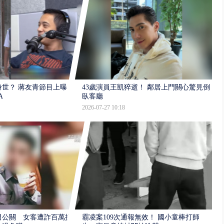
世？ 蔣友青節目上曝：
43歲演員王凱猝逝！ 鄰居上門關心驚見倒
A
臥客廳
2026-07-27 10:18
男公關 女客遭詐百萬提
霸凌案109次通報無效！ 國小童棒打師