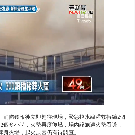
視察城鎮韌性演習 AIT高雄分...
。消防獲報後立即趕往現場，緊急拉水線灌救持續2個
2個多小時，火勢再度復燃，場內設施遭火勢吞噬，
豬葬身火場，起火原因仍有待調查。