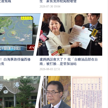
大過免職
生 家長竟持杖闖校嗆聲
2026-07-30 19:04
！ 白海豚路徑偏西修
盧媽媽誤會大了？ 批「台糖油品部在台
拉長
南」被打臉…是管加油站
2026-08-03 22:51