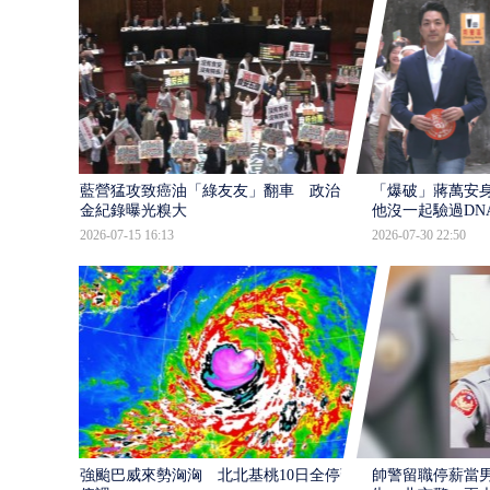
藍營猛攻致癌油「綠友友」翻車 政治獻
「爆破」蔣萬安身
金紀錄曝光糗大
他沒一起驗過DN
2026-07-15 16:13
2026-07-30 22:50
強颱巴威來勢洶洶 北北基桃10日全停班
帥警留職停薪當