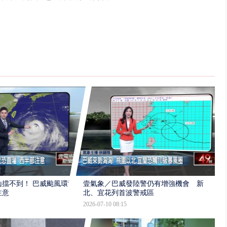
擋不到！ 巴威颱風環流
壹氣象／巴威發陸警仍有增強機會 新
注意
北、宜花列首波警戒區
2026-07-10 08:15