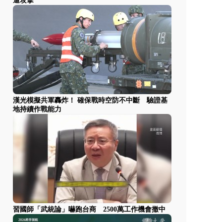
遭攻擊
漢光模擬共軍轟炸！ 確保戰時空防不中斷 驗證基
地持續作戰能力
習國師「武統論」嚇跑台商 2500萬工作機會撤中