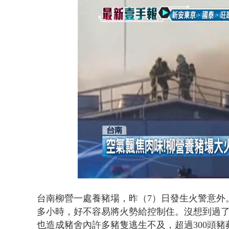
蕭美琴赴高雄
Loaded
:
Unmute
47.50%
台南柳營一處養豬場，昨（7）日發生火警意外
多小時，好不容易將火勢給控制住。沒想到過了
也造成豬舍內許多豬隻逃生不及，超過300頭