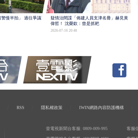
報警慢半拍」 過往爭議遭
疑情治間諜「佈建人員支津名冊」赫見黃
偉哲！ 沈榮欽：曾是抓耙
2026-07-16 20:48
RSS
隱私權政策
IWIN網路內容防護機構
壹電視新聞台客服: 0809-009-995
客服信箱: