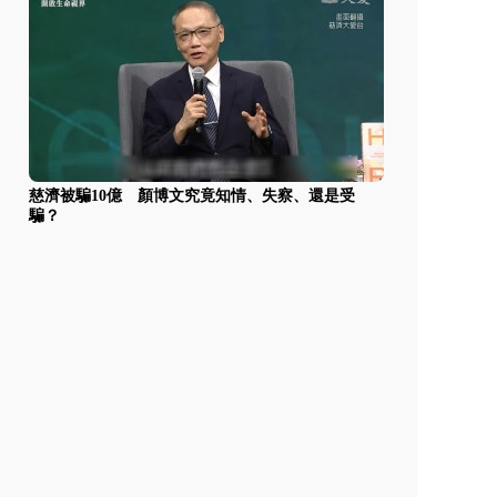
慈濟被騙10億 顏博文究竟知情、失察、還是受
騙？