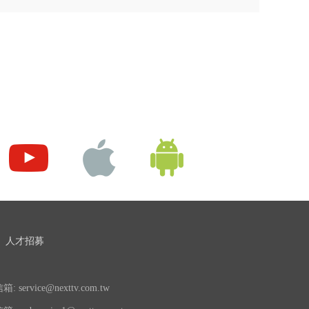
人才招募
 service@nexttv.com.tw