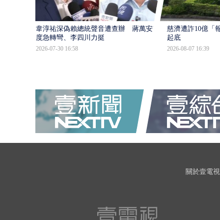
韋淳祐深偽賴總統聲音遭查辦 蔣萬安態
慈濟遭詐10億「
度急轉彎、李四川力挺
起底
2026-07-30 16:58
2026-08-07 16:39
關於壹電視