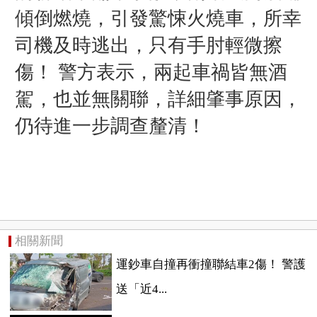
傾倒燃燒，引發驚悚火燒車，所幸
司機及時逃出，只有手肘輕微擦
傷！
警方表示，兩起車禍皆無酒
駕，也並無關聯，詳細肇事原因，
仍待進一步調查釐清！
相關新聞
運鈔車自撞再衝撞聯結車2傷！ 警護
送「近4...