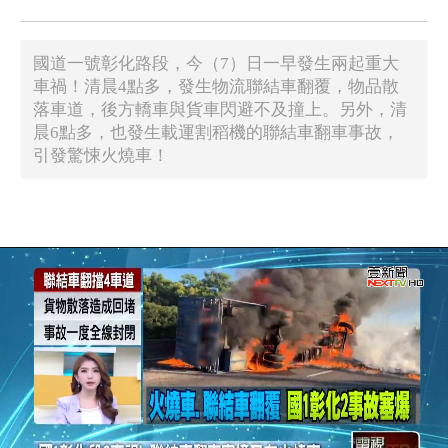
國道一號彰化路段，今（7）日一早發生兩起重大
車禍！清晨4點多，發生物流聯結車翻覆，物品散
落車道，後方轎車與貨車閃避不及撞上。另外，清
晨6點多，也發生載運割稻機的聯結車翻車事故，
引發驚悚火燒車！