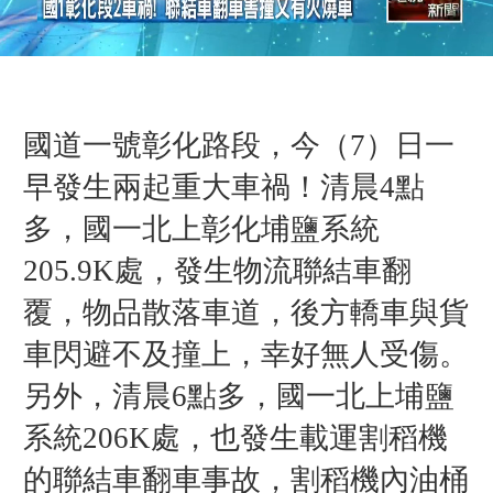
國道一號彰化路段，今（7）日一
早發生兩起重大車禍！清晨4點
多，國一北上彰化埔鹽系統
205.9K處，發生物流聯結車翻
覆，物品散落車道，後方轎車與貨
車閃避不及撞上，幸好無人受傷。
另外，清晨6點多，國一北上埔鹽
系統206K處，也發生載運割稻機
的聯結車翻車事故，割稻機內油桶