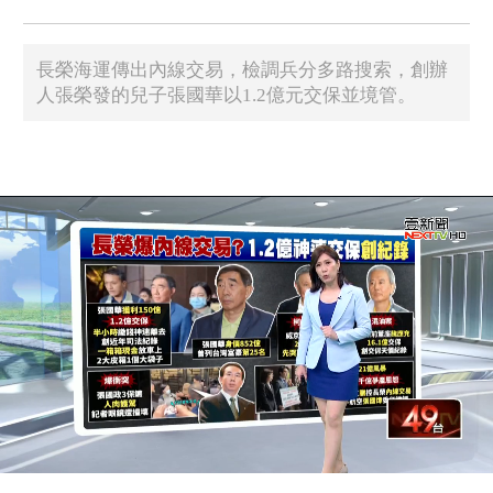
長榮海運傳出內線交易，檢調兵分多路搜索，創辦
人張榮發的兒子張國華以1.2億元交保並境管。