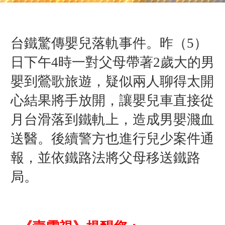
台鐵驚傳嬰兒落軌事件。昨（5）
日下午4時一對父母帶著2歲大的男
嬰到鶯歌旅遊，疑似兩人聊得太開
心結果將手
放開，讓嬰兒車直接從
月台滑落到鐵軌上，造成男嬰濺血
送醫。後續警方也進行兒少案件通
報，
並依鐵路法將父母移送鐵路
局。