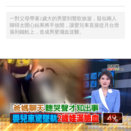
一對父母帶著2歲大的男嬰到鶯歌旅遊，疑似兩人
聊得太開心結果將手放開，讓嬰兒車直接從月台滑
落到鐵軌上，造成男嬰濺血送醫。