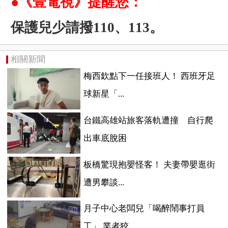
●《壹電視》提醒您：
保護兒少請撥110、113。
相關新聞
梅西欽點下一任接班人！ 西班牙足
球新星「...
台鐵高雄站旅客落軌遭撞 自行爬
出車底脫困
板橋驚現抱嬰怪客！ 夫妻帶嬰逛街
遭男攀談...
月子中心老闆兒「喝醉鬧事打員
工」 業者狡...