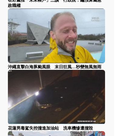
在野黨推「未來帳戶」三讀 行政院：編預算屬憲
政職權
沖繩直擊白海豚颱風眼 末日狂風…秒變無風無雨
花蓮男毒駕失控撞進加油站 洗車機慘遭撞毀