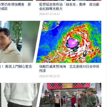
陸警仍有增強機會 新
藍營猛攻致癌油「綠友友」翻車 政治獻
警戒區
金紀錄曝光糗大
2026-07-15 16:13
逝！ 鄰居上門關心驚見倒
強颱巴威來勢洶洶 北北基桃10日全停班
停課
2026-07-09 22:33