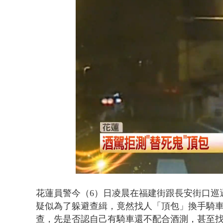
壹氣象／白海
Loaded
:
Unmute
46.41%
花蓮員警今（6）日凌晨在福建街跟長安街口巡
疑似為了躲避查緝，竟然找人「頂包」換手騎
查，先是否認自己有騎車還不配合酒測，甚至