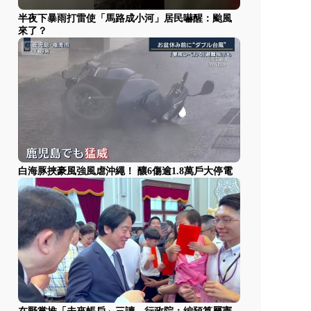
半夜下暴雨打雷使「馬路成小河」居民嚇醒：颱風
來了？
白海豚挾豪風強風虐沖繩！ 釀6傷逾1.8萬戶大停電