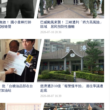
報無效！ 國小童棒打師
巴威颱風來襲！ 三峽遭列「坍方高風險」
闖校嗆聲
區域 居民預防性撤離
2026-07-10 20:36
 批「台糖油品部在台
慈濟遭詐10億「報警慢半拍」 過往爭議遭
管加油站
起底
2026-08-07 16:39