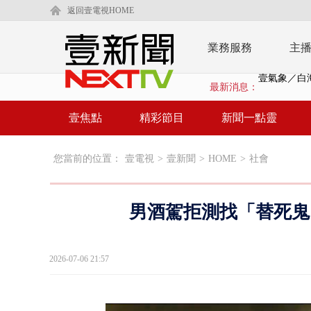
返回壹電視HOME
業務服務
主
最新消息：
泰國傳嚴重校
在野黨推「
壹焦點
精彩節目
新聞一點靈
【新聞一點靈
您當前的位置：
壹電視
>
壹新聞
>
HOME
>
社會
蔣萬安提「
又毒駕！ 男
男酒駕拒測找「替死鬼
漢光演習第4
蔣萬安為慈
2026-07-06 21:57
慈濟遭詐10
涉侵占7億！