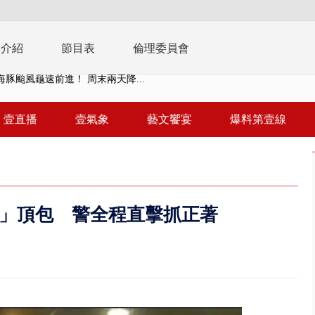
播介紹
節目表
倫理委員會
園槍擊！ 14歲槍手開火釀多師...
未來帳戶」三讀 行政院：編預算...
壹直播
壹氣象
藝文饗宴
爆料第壹線
】慈濟遭詐10.6億未提告 網友...
南有大安森林公園、北有榮星」周...
子撞車拒檢「油門一催」警察狂...
」頂包 警全程直擊抓正著
天 海軍近岸防禦演練 賴總統...
濟疫苗轟中央 謝金河：顛倒黑白...
.6億未提告 網友炸鍋：財報怎過...
 兆基前董被收押 寄居蟹負責人...