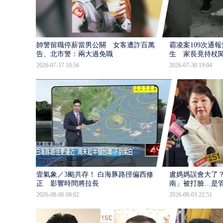
帥警留職停薪當男公關 女客遭詐百萬提
霸凌案109次通
告、北市警：兩大過免職
生 家長竟持杖
2026-07-17 10:56
2026-07-30 19:04
壹氣象／3颱共存！ 白海豚路徑偏西修
盧媽媽誤會大了？
正 影響時間將拉長
南」被打臉…是
2026-08-06 08:02
2026-08-03 22:51