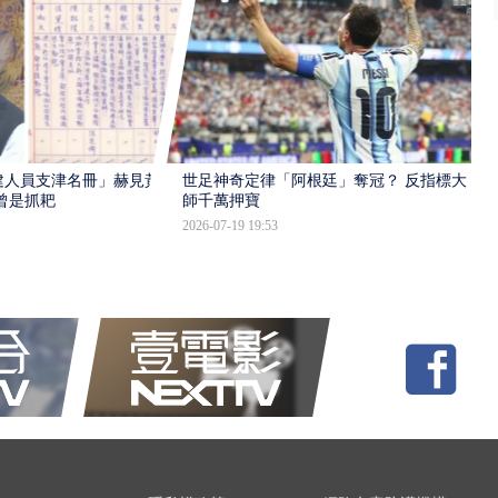
建人員支津名冊」赫見黃
世足神奇定律「阿根廷」奪冠？ 反指標大
曾是抓耙
師千萬押寶
2026-07-19 19:53