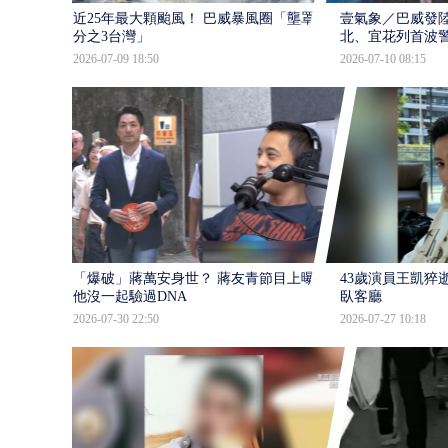
近25年最大顆颱風！ 巴威暴風圈「壟罩4
壹氣象／巴威發
分之3台灣」
北、宜花列首波
2026-07-09 18:50
2026-07-10 08:15
「爆破」蔣萬安身世？ 蔣友青節目上曝：
43歲演員王凱猝
他沒一起驗過DNA
臥客廳
2026-07-30 22:50
2026-07-27 10:18