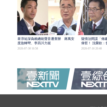
韋淳祐深偽賴總統聲音遭查辦 蔣萬安態
疑情治間諜「佈
度急轉彎、李四川力挺
偉哲！ 沈榮欽：
2026-07-30 16:58
2026-07-16 20:48