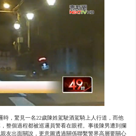
豚颱風龜速前進！ 周末兩天降...
邏時，驚見一名22歲陳姓駕駛酒駕騎上人行道，而他
車，整個過程都被巡邏員警看在眼裡。事後陳男遭到攔
找親友出面關說，更意圖透過關係聯繫警界高層要關心