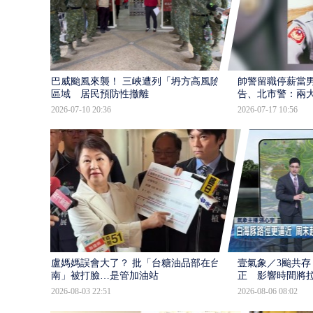
巴威颱風來襲！ 三峽遭列「坍方高風險」
帥警留職停薪當
區域 居民預防性撤離
告、北市警：兩
2026-07-10 20:36
2026-07-17 10:56
盧媽媽誤會大了？ 批「台糖油品部在台
壹氣象／3颱共存
南」被打臉…是管加油站
正 影響時間將
2026-08-03 22:51
2026-08-06 08:02