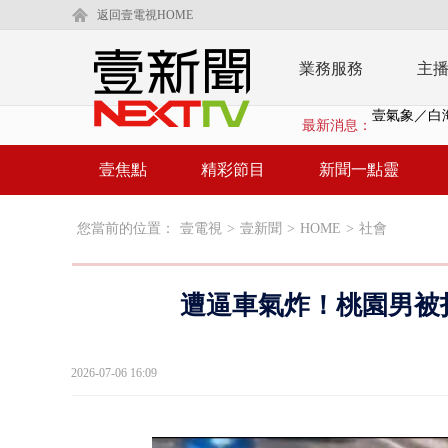
返回壹電視HOME
業務服務
主
最新消息：
泰國傳嚴重校
在野黨推「
壹焦點
精彩節目
新聞一點靈
【新聞一點靈
您當前的位置：
壹電視
>
壹新聞
>
HOME
>
社會
蔣萬安提「
又毒駕！ 男
遭逼車氣炸！桃園男被
漢光演習第4
蔣萬安為慈
2026-07-06 16:09
慈濟遭詐10
涉侵占7億！