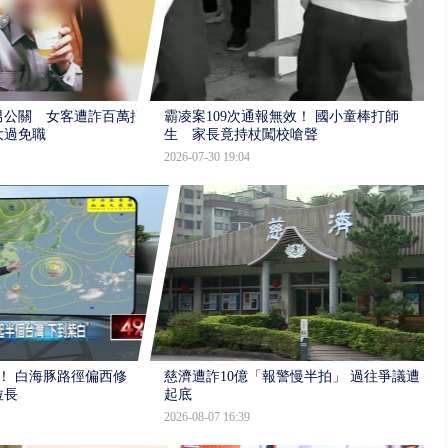
男公關 女客遭詐百萬提
霸凌案109次通報無效！ 國小童棒打師
大過免職
生 家長竟持杖闖校嗆聲
2026-07-30 19:04
！ 白海豚路徑偏西修
慈濟遭詐10億「報警慢半拍」 過往爭議遭
拉長
起底
2026-08-07 16:39