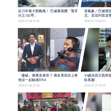
近25年最大顆颱風！ 巴威暴風圈「壟罩4
壹氣象／巴威發
分之3台灣」
北、宜花列首波
2026-07-09 18:50
2026-07-10 08:15
「爆破」蔣萬安身世？ 蔣友青節目上曝：
43歲演員王凱猝
他沒一起驗過DNA
臥客廳
2026-07-30 22:50
2026-07-27 10:18