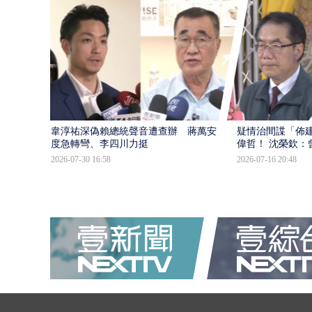
韋淳祐深偽賴總統聲音遭查辦 蔣萬安態
疑情治間諜「佈
度急轉彎、李四川力挺
偉哲！ 沈榮欽：
2026-07-30 16:58
2026-07-16 20:48