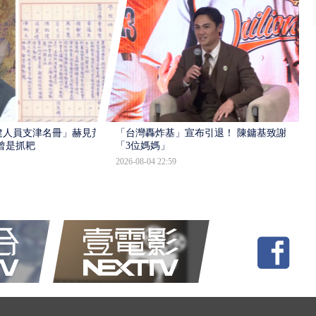
建人員支津名冊」赫見黃
「台灣轟炸基」宣布引退！ 陳鏞基致謝
曾是抓耙
「3位媽媽」
2026-08-04 22:59