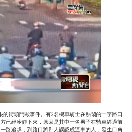
豚颱風龜速前進！ 周末兩天降...
眼的街頭鬥毆事件。有2名機車騎士在熱鬧的十字路口
雙方已經冷靜下來，原因是其中一名男子在騎車經過前
滿一路追趕，到路口將別人誤認成逼車的人，發生口角