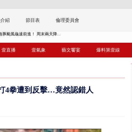
播介紹
節目表
倫理委員會
園槍擊！ 14歲槍手開火釀多師...
未來帳戶」三讀 行政院：編預算...
壹直播
壹氣象
藝文饗宴
爆料第壹線
】慈濟遭詐10.6億未提告 網友...
南有大安森林公園、北有榮星」周...
子撞車拒檢「油門一催」警察狂...
打4拳遭到反擊…竟然認錯人
天 海軍近岸防禦演練 賴總統...
濟疫苗轟中央 謝金河：顛倒黑白...
.6億未提告 網友炸鍋：財報怎過...
 兆基前董被收押 寄居蟹負責人...