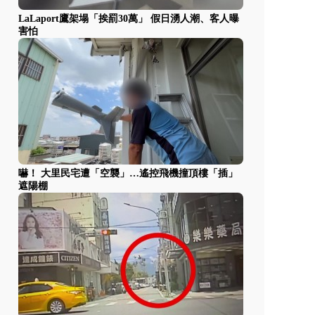
LaLaport鷹架塌「挨罰30萬」 假日湧人潮、客人曝
害怕
嚇！ 大里民宅遭「空襲」…遙控飛機撞頂樓「插」
遮陽棚