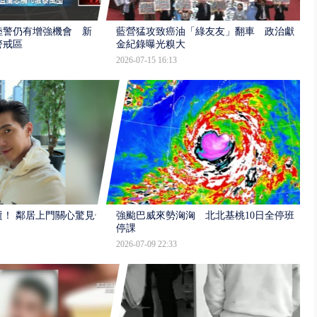
陸警仍有增強機會 新
藍營猛攻致癌油「綠友友」翻車 政治獻
警戒區
金紀錄曝光糗大
2026-07-15 16:13
逝！ 鄰居上門關心驚見倒
強颱巴威來勢洶洶 北北基桃10日全停班
停課
2026-07-09 22:33