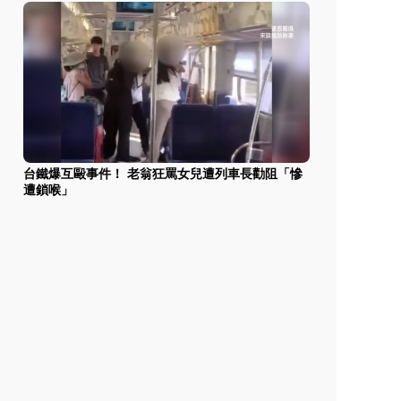
台鐵爆互毆事件！ 老翁狂罵女兒遭列車長勸阻「慘
遭鎖喉」