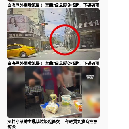
白海豚外圍環流掃！ 宜蘭7級風颳倒招牌、下磁磚雨
白海豚外圍環流掃！ 宜蘭7級風颳倒招牌、下磁磚雨
涼拌小菜攤主亂踢垃圾起衝突！ 年輕貢丸攤商控被
霸凌