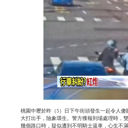
壹氣象／白海
Loaded
:
Unmute
44.15%
桃園中壢於昨（5）日下午街頭發生一起令人傻
大打出手，險象環生。警方獲報到場處理時，
幾個路口時，疑似遭到不明騎士逼車，心生不