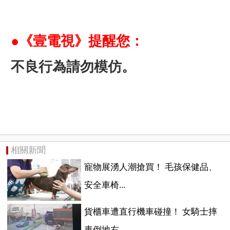
●《壹電視》提醒您：
不良行為請勿模仿。
相關新聞
寵物展湧人潮搶買！ 毛孩保健品、
安全車椅...
貨櫃車遭直行機車碰撞！ 女騎士摔
車倒地右...