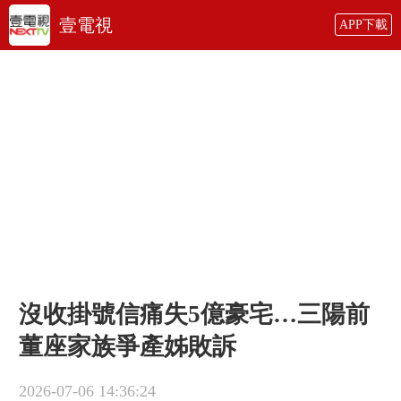
壹電視
APP下載
沒收掛號信痛失5億豪宅…三陽前
董座家族爭產姊敗訴
2026-07-06 14:36:24