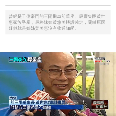
曾經是千億豪門的三陽機車前董座、慶豐集團黃世
惠家族爭產，最終妹妹黃悠美勝訴確定，關鍵原因
疑似就是姊姊黃美惠沒有收通知函。