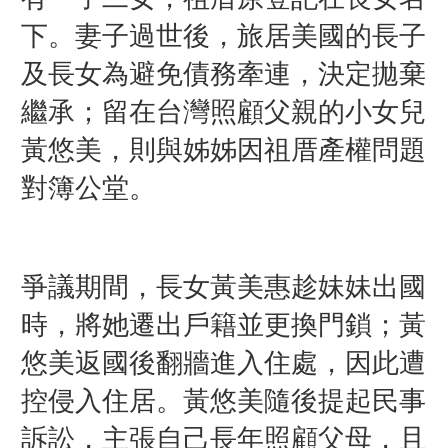
下。妻子過世後，旅居美國的長子
及長女為避免債務牽連，決定拋棄
繼承；留在台灣照顧父親的小女兒
黃悠美，則與姊姊因祖厝產權問題
對簿公堂。
爭議期間，長女黃美惠趁妹妹出國
時，將她遷出戶籍並更換門鎖；黃
悠美返國後翻牆進入住處，因此遭
控侵入住居。黃悠美隨後提起民事
訴訟，主張自己長年照顧父母，且