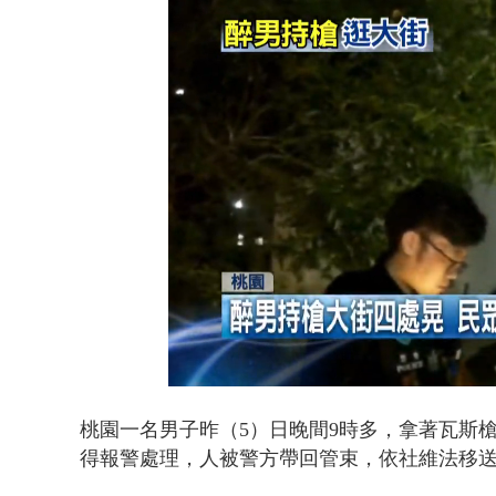
壹氣象／白海
Loaded
:
Unmute
50.45%
桃園一名男子昨（5）日晚間9時多，拿著瓦斯
得報警處理，人被警方帶回管束，依社維法移