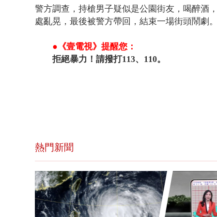
警方調查，持槍男子疑似是公園街友，喝醉酒
處亂晃，最後被警方帶回，結束一場街頭鬧劇
●《壹電視》提醒您：
拒絕暴力！請撥打113、110。
熱門新聞