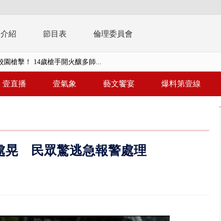
播介紹
節目表
倫理委員會
園槍擊！ 14歲槍手開火釀多師...
未來帳戶」三讀 行政院：編預算...
壹直播
壹氣象
藝文饗宴
爆料第壹線
】慈濟遭詐10.6億未提告 網友...
南有大安森林公園、北有榮星」周...
子撞車拒檢「油門一催」警察狂...
處晃 民眾驚逃急報警處理
天 海軍近岸防禦演練 賴總統...
濟疫苗轟中央 謝金河：顛倒黑白...
.6億未提告 網友炸鍋：財報怎過...
 兆基前董被收押 寄居蟹負責人...