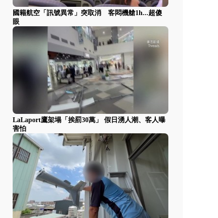
國籍航空「訊號異常」突取消 客悶機艙1h...超傻
眼
LaLaport鷹架塌「挨罰30萬」 假日湧人潮、客人曝
害怕