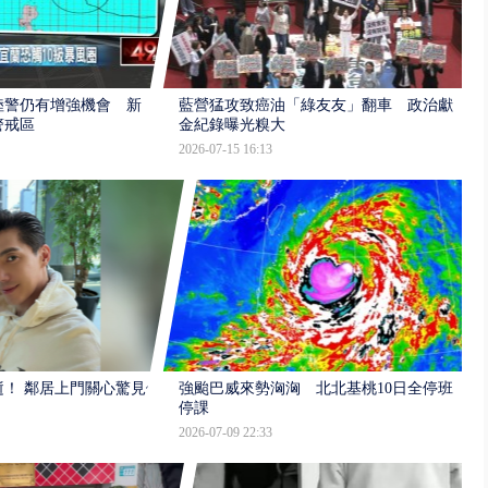
陸警仍有增強機會 新
藍營猛攻致癌油「綠友友」翻車 政治獻
警戒區
金紀錄曝光糗大
2026-07-15 16:13
逝！ 鄰居上門關心驚見倒
強颱巴威來勢洶洶 北北基桃10日全停班
停課
2026-07-09 22:33