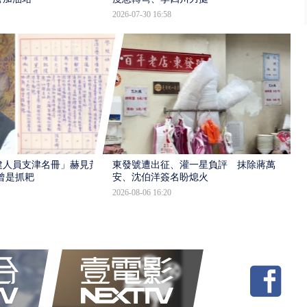
2026-07-30 16:58
建人員支津名冊」赫見黃
東發號遭出征、灌一星負評 抹除蔣萬
曾是抓耙
安、沈伯洋簽名盼熄火
2026-08-06 16:20