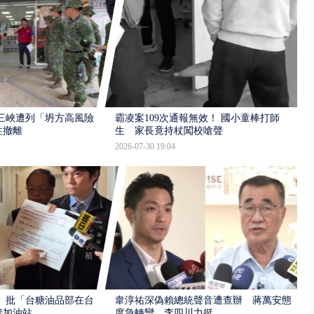
三峽遭列「坍方高風險」
霸凌案109次通報無效！ 國小童棒打師
性撤離
生 家長竟持杖闖校嗆聲
2026-07-30 19:04
 批「台糖油品部在台
韋淳祐深偽賴總統聲音遭查辦 蔣萬安態
管加油站
度急轉彎、李四川力挺