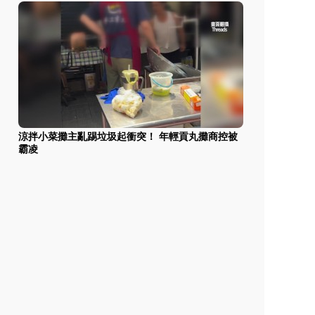
涼拌小菜攤主亂踢垃圾起衝突！ 年輕貢丸攤商控被
霸凌