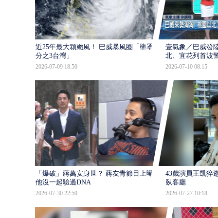
近25年最大顆颱風！ 巴威暴風圈「壟罩4
壹氣象／巴威發
分之3台灣」
北、宜花列首波
2026-07-09 18:50
2026-07-10 08:15
「爆破」蔣萬安身世？ 蔣友青節目上曝：
43歲演員王凱猝
他沒一起驗過DNA
臥客廳
2026-07-30 22:50
2026-07-27 10:18