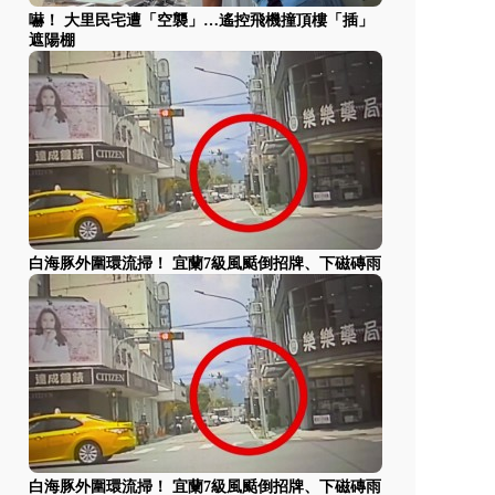
嚇！ 大里民宅遭「空襲」…遙控飛機撞頂樓「插」
遮陽棚
白海豚外圍環流掃！ 宜蘭7級風颳倒招牌、下磁磚雨
白海豚外圍環流掃！ 宜蘭7級風颳倒招牌、下磁磚雨