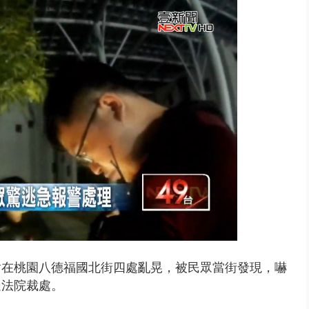
豚颱風龜速前進！ 周末兩天降...
槍在桃園八德福國北街四處亂晃，被民眾當街發現，嚇
送法院裁處。