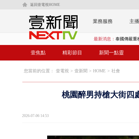
返回壹電視HOME
業務服務
主
最新消息：
泰國傳嚴重校
在野黨推「
壹焦點
精彩節目
新聞一點靈
【新聞一點靈
您當前的位置：
壹電視
>
壹新聞
>
HOME
>
社會
蔣萬安提「
又毒駕！ 男
桃園醉男持槍大街四
漢光演習第4
蔣萬安為慈
2026-07-06 14:53
慈濟遭詐10
涉侵占7億！