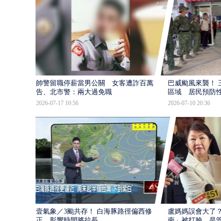
帥警留職停薪當男公關 女客遭詐百萬提
巴威颱風來襲！ 
告、北市警：兩大過免職
區域 居民預防
2026-07-17 10:56
2026-07-10 20:36
壹氣象／3颱共存！ 白海豚路徑偏西修
盧媽媽誤會大了？
正 影響時間將拉長
南」被打臉…是