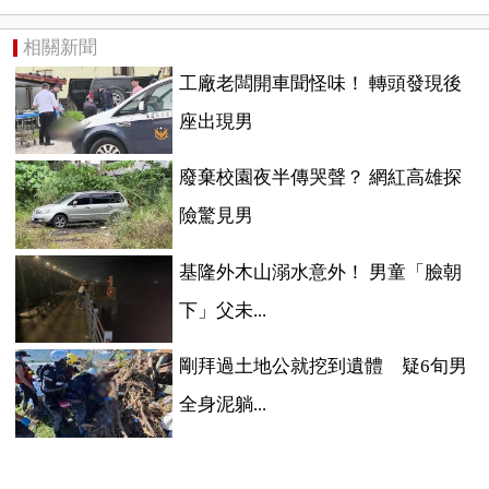
相關新聞
工廠老闆開車聞怪味！ 轉頭發現後
座出現男
廢棄校園夜半傳哭聲？ 網紅高雄探
險驚見男
基隆外木山溺水意外！ 男童「臉朝
下」父未...
剛拜過土地公就挖到遺體 疑6旬男
全身泥躺...