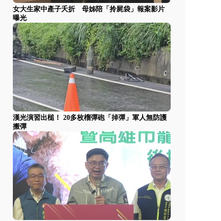
女大生家中產子夭折 母姊陪「拎屍袋」報案影片
曝光
漢光演習出槌！ 20多枚榴彈砲「掉彈」軍人無防護
搬彈