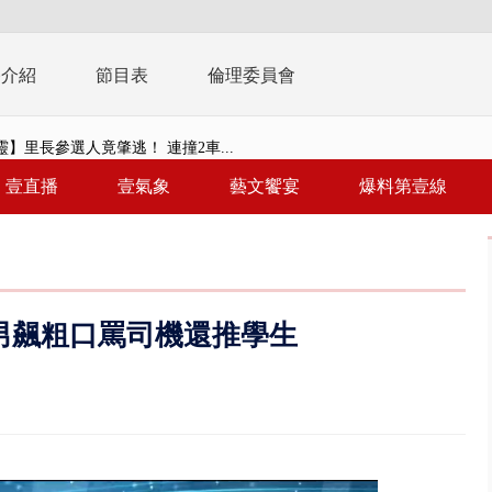
播介紹
節目表
倫理委員會
】里長參選人竟肇逃！ 連撞2車...
毒戰」模擬桃煉油廠遭襲！ 出...
壹直播
壹氣象
藝文饗宴
爆料第壹線
！ 20多枚榴彈砲「掉彈」軍人...
億！ 綠要藍白道歉 柯文哲再罵...
！ 中正紀念堂現「雨瀑階梯」 ...
男飆粗口罵司機還推學生
班！ 候補返台等一整夜 翁暴...
雨炸新竹！ 市區積水、山區道...
假惹怨 蔣萬安挨轟稱「沒發陸警...
又吸毒逆向撞 小客車被撞爛駕駛...