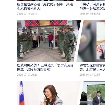
藍營猛攻致癌油「綠友友」翻車 政治獻
「爆破」蔣萬安身
金紀錄曝光糗大
他沒一起驗過DN
2026-07-15 16:13
2026-07-30 22:50
巴威颱風來襲！ 三峽遭列「坍方高風險」
帥警留職停薪當
區域 居民預防性撤離
告、北市警：兩
2026-07-10 20:36
2026-07-17 10:56