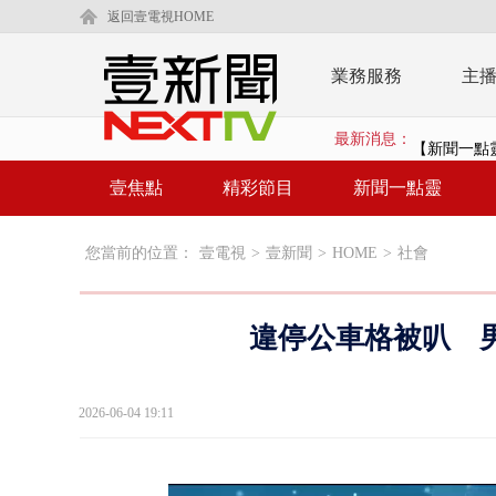
返回壹電視HOME
業務服務
主
最新消息：
【新聞一點靈
漢光演練「防
壹焦點
精彩節目
新聞一點靈
漢光演習出槌
您當前的位置：
壹電視
>
壹新聞
>
HOME
>
社會
慈濟遭詐10
白海豚挾暴雨
違停公車格被叭 
颱風亂金門航
白海豚甩尾豪
2026-06-04 19:11
白海豚沒放
大貨車疲駕