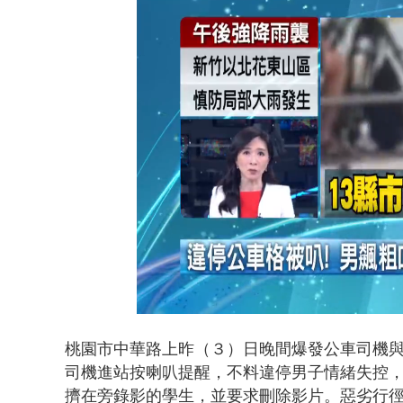
白海豚雨彈炸
Loaded
:
Unmute
42.24%
桃園市中華路上
昨（３）日晚間爆發公車司機
司機進站按喇叭提醒，不料違停男子情緒失控
擠在旁錄影的學生，並要求刪除影片。惡劣行