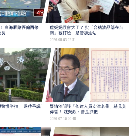
！ 白海豚路徑偏西修
盧媽媽誤會大了？ 批「台糖油品部在台
拉長
南」被打臉…是管加油站
2026-08-03 22:51
報警慢半拍」 過往爭議遭
疑情治間諜「佈建人員支津名冊」赫見黃
偉哲！ 沈榮欽：曾是抓耙
2026-07-16 20:48