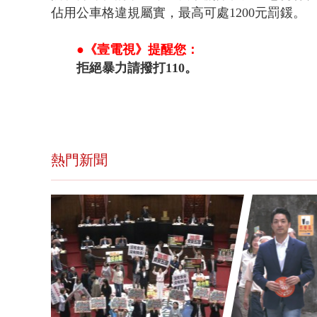
佔用公車格違規屬實，最高可處1200元罰鍰。
●《壹電視》提醒您：
拒絕暴力請撥打110。
熱門新聞