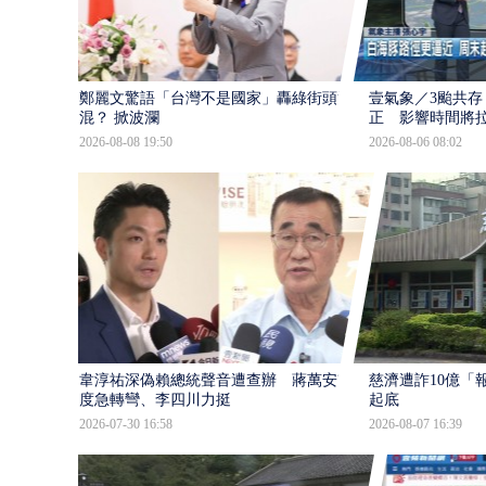
鄭麗文驚語「台灣不是國家」轟綠街頭混
壹氣象／3颱共存
混？ 掀波瀾
正 影響時間將
2026-08-08 19:50
2026-08-06 08:02
韋淳祐深偽賴總統聲音遭查辦 蔣萬安態
慈濟遭詐10億「
度急轉彎、李四川力挺
起底
2026-07-30 16:58
2026-08-07 16:39