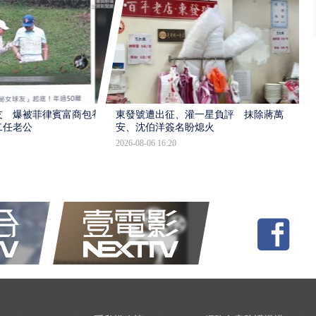
友 爆被菲律賓富商包養
東發號遭出征、灌一星負評 抹除蔣萬
二任老公
安、沈伯洋簽名盼熄火
2026-08-06 16:20