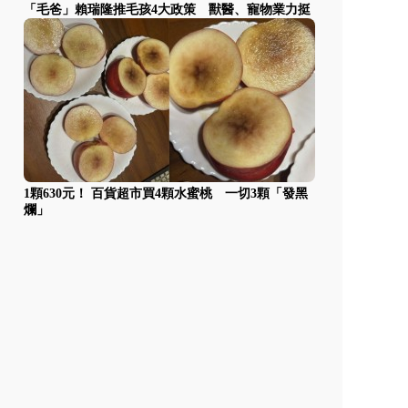
「毛爸」賴瑞隆推毛孩4大政策 獸醫、寵物業力挺
1顆630元！ 百貨超市買4顆水蜜桃 一切3顆「發黑
爛」