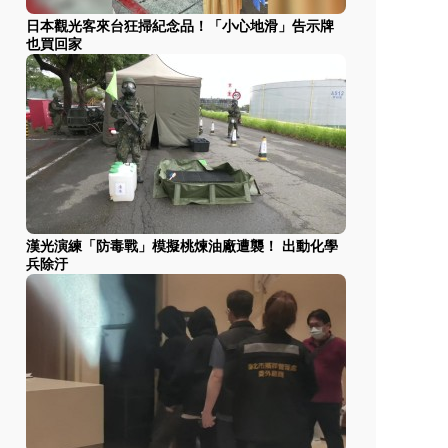
日本觀光客來台狂掃紀念品！「小心地滑」告示牌
也買回家
漢光演練「防毒戰」模擬桃煉油廠遭襲！ 出動化學
兵除汙