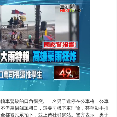
台釀「水漂效應」 三招自保可...
與轎車駕駛的口角衝突。一名男子違停在公車格，公車
，不但當街飆罵粗口，還要司機下車理論，甚至動手推
徑全都被民眾拍下，並上傳社群網站。警方表示，男子