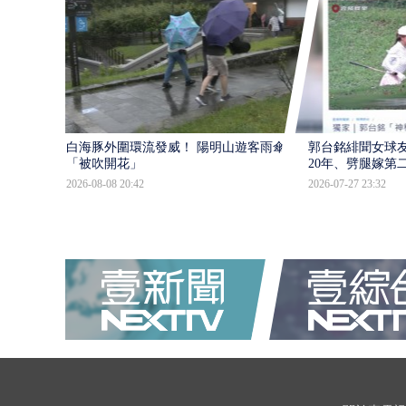
白海豚外圍環流發威！ 陽明山遊客雨傘
郭台銘緋聞女球
「被吹開花」
20年、劈腿嫁第
2026-08-08 20:42
2026-07-27 23:32