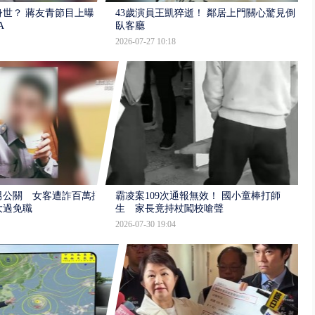
世？ 蔣友青節目上曝：
43歲演員王凱猝逝！ 鄰居上門關心驚見倒
A
臥客廳
2026-07-27 10:18
男公關 女客遭詐百萬提
霸凌案109次通報無效！ 國小童棒打師
大過免職
生 家長竟持杖闖校嗆聲
2026-07-30 19:04