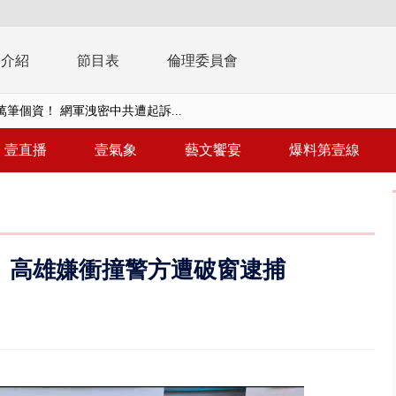
播介紹
節目表
倫理委員會
0萬筆個資！ 網軍洩密中共遭起訴...
周末影響最劇 中部以北紫爆、氣...
壹直播
壹氣象
藝文饗宴
爆料第壹線
真相大白 陳時中終獲公道：當時...
豚進逼！ 外圍雲系影響 北部...
拒馬「只有始源可以停」 他真...
 高雄嫌衝撞警方遭破窗逮捕
稿」嗆爆盧秀燕 2028總統戰提...
個資爭議 連戰媳婦轟財政部不負責任
戲水失蹤！ 搜救艇翻覆4警消落...
0.8億」 名律師聯手掮客騙買「B...