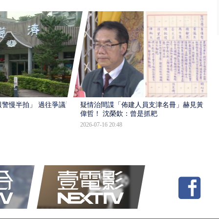
報警慢半拍」 過往爭議遭
疑情治間諜「佈建人員支津名冊」赫見黃
偉哲！ 沈榮欽：曾是抓耙
2026-07-16 20:48