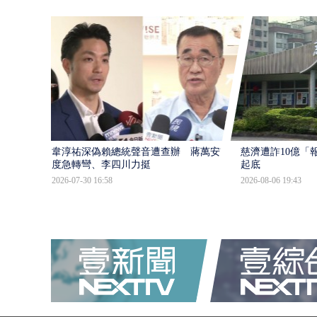
韋淳祐深偽賴總統聲音遭查辦 蔣萬安態
慈濟遭詐10億「
度急轉彎、李四川力挺
起底
2026-07-30 16:58
2026-08-06 19:43