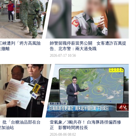
三峽遭列「坍方高風險」
帥警留職停薪當男公關 女客遭詐百萬提
性撤離
告、北市警：兩大過免職
2026-07-17 10:56
 批「台糖油品部在台
壹氣象／3颱共存！ 白海豚路徑偏西修
管加油站
正 影響時間將拉長
2026-08-06 08:02