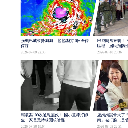
強颱巴威來勢洶洶 北北基桃10日全停班
巴威颱風來襲！ 
停課
區域 居民預防
2026-07-09 22:33
2026-07-10 20:36
霸凌案109次通報無效！ 國小童棒打師
盧媽媽誤會大了？
生 家長竟持杖闖校嗆聲
南」被打臉…是
2026-07-30 19:04
2026-08-03 22:51