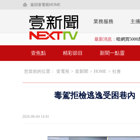
返回壹電視HOME
業務服務
主
最新消息：
暗網買500
中颱白海豚
壹焦點
精彩節目
新聞一點靈
慈濟疫苗案
您當前的位置：
壹電視
>
壹新聞
>
HOME
>
社會
壹氣象／白海
早餐店放迷你
毒駕拒檢逃逸受困巷內
賴清德「0看
EZ WAY
2026-06-04 14:41
救生員大武崙
狠詐慈濟「1