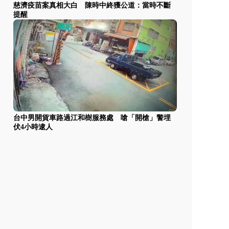
慈濟疫苗案真相大白 陳時中終獲公道：當時不斷
提醒
台中男開貨車路過江和樹服務處 嗆「開槍」警埋
伏4小時逮人