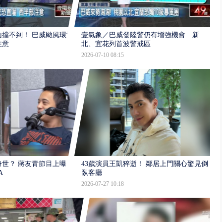
擋不到！ 巴威颱風環流
壹氣象／巴威發陸警仍有增強機會 新
注意
北、宜花列首波警戒區
2026-07-10 08:15
世？ 蔣友青節目上曝：
43歲演員王凱猝逝！ 鄰居上門關心驚見倒
A
臥客廳
2026-07-27 10:18