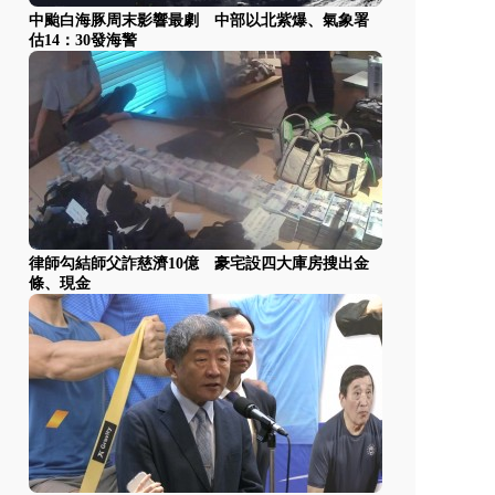
中颱白海豚周末影響最劇 中部以北紫爆、氣象署
估14：30發海警
律師勾結師父詐慈濟10億 豪宅設四大庫房搜出金
條、現金