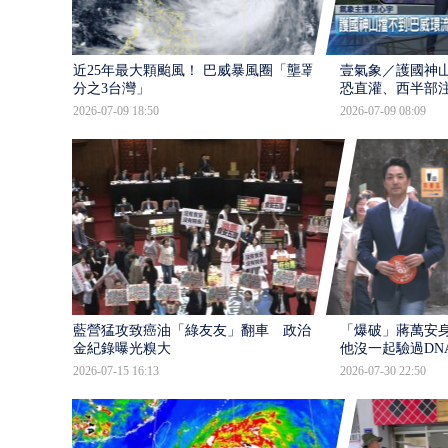
近25年最大顆颱風！ 巴威暴風圈「壟罩4
壹氣象／護國神山
分之3台灣」
恐直灌、西半部
2026-07-09 18:50
2026-07-09 08:09
藍營猛攻致癌油「綠友友」翻車 政治獻
「爆破」蔣萬安身
金紀錄曝光糗大
他沒一起驗過DN
2026-07-15 16:13
2026-07-30 22:50