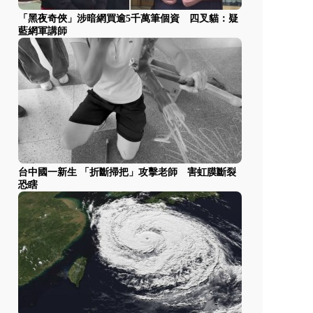
「黑夜奇俠」涉暗網買逾5千萬筆個資 四叉貓：疑
藍網軍講師
台中國一新生 「折斷掃把」攻擊老師 害虹膜斷裂
恐瞎