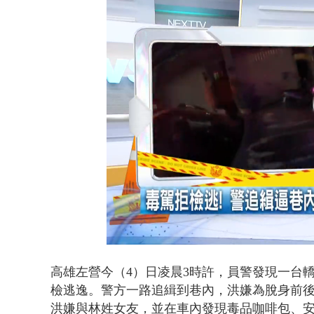
漢光42號
Loaded
:
Unmute
48.37%
高雄左營今（4）日凌晨3時許，員警發現一台
檢逃逸。警方一路追緝到巷內，洪嫌為脫身前
洪嫌與林姓女友，並在車內發現毒品咖啡包、