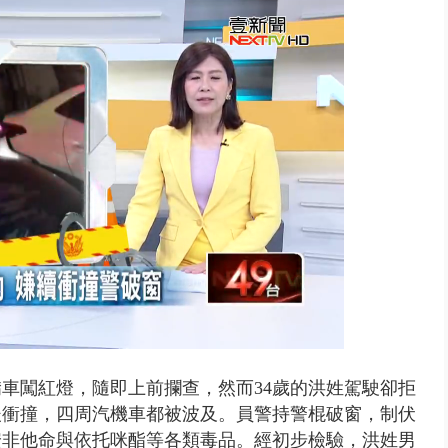
演習第二日 防護關鍵基礎設施
轎車闖紅燈，隨即上前攔查，然而34歲的洪姓駕駛卻拒
後衝撞，四周汽機車都被波及。員警持警棍破窗，制伏
安非他命與依托咪酯等各類毒品。經初步檢驗，洪姓男