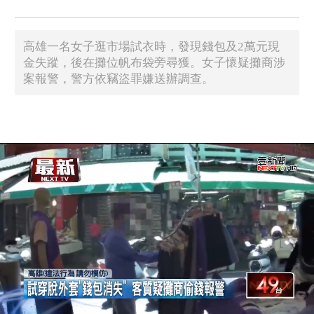
高雄一名女子逛市場試衣時，發現錢包及2萬元現
金失蹤，後在攤位帆布袋旁尋獲。女子懷疑攤商涉
案報警，警方依竊盜罪嫌送辦調查。