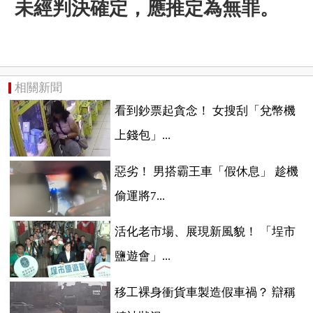
未經判決確定，應推定為無罪。
相關新聞
看到鈔票起貪念！ 女搜刮「兌幣機
上錢包」...
惡劣！ 男搭霸王車「假休息」 趁機
偷運將7...
活化老市場、展現新風貌！ 「埕市
鹽遊會」...
移工裸身衝貨車製造假車禍？ 辯稱