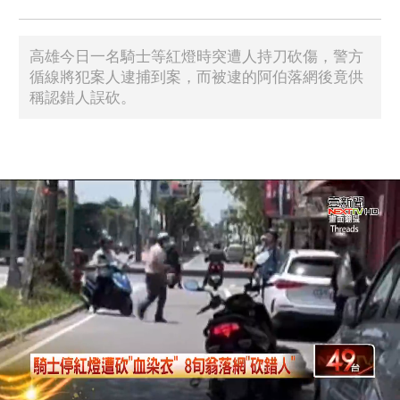
高雄今日一名騎士等紅燈時突遭人持刀砍傷，警方
循線將犯案人逮捕到案，而被逮的阿伯落網後竟供
稱認錯人誤砍。