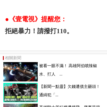
●《壹電視》提醒您：
拒絕暴力！請撥打110。
相關新聞
被看一眼不滿！ 高雄阿伯噴辣椒
水、打人 ...
【新聞一點靈】欠錢遭債主砸頭！
通緝犯「...