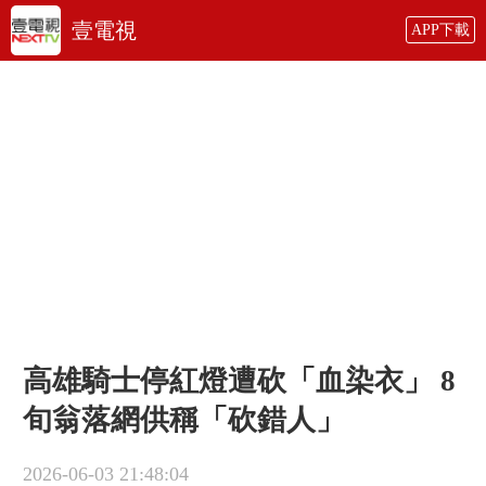
壹電視
APP下載
高雄騎士停紅燈遭砍「血染衣」 8
旬翁落網供稱「砍錯人」
2026-06-03 21:48:04