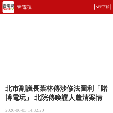
壹電視
APP下載
北市副議長​葉林傳涉修法圖利「賭
博電玩」 北院傳喚證人釐清案情
2026-06-03 14:32:20