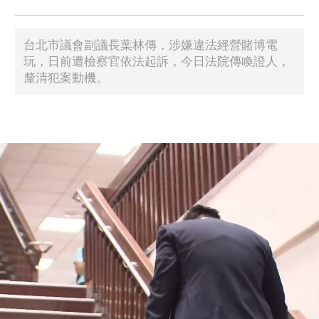
台北市議會副議長葉林傳，涉嫌違法經營賭博電
玩，日前遭檢察官依法起訴，今日法院傳喚證人，
釐清犯案動機。