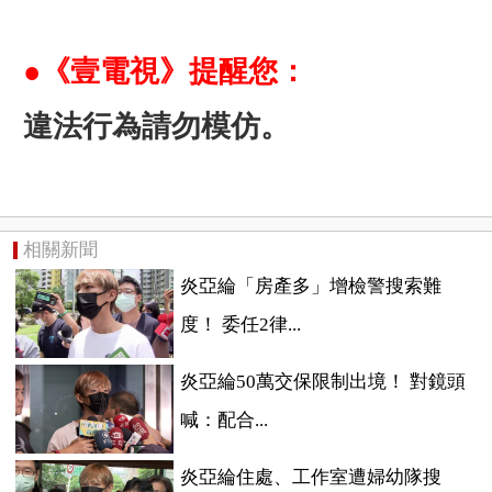
●《壹電視》提醒您：
違法行為請勿模仿。
相關新聞
炎亞綸「房產多」增檢警搜索難
度！ 委任2律...
炎亞綸50萬交保限制出境！ 對鏡頭
喊：配合...
炎亞綸住處、工作室遭婦幼隊搜