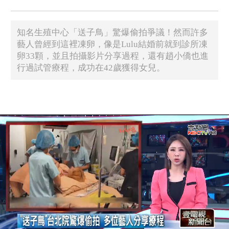
知名生殖中心「送子鳥」驚爆偷拍爭議！然而許多
藝人曾經到這裡凍卵，像是Lulu結婚前就到診所凍
卵33顆，並且拍攝影片分享過程，還有趙小僑也進
行過試管療程，成功在42歲獲得女兒。