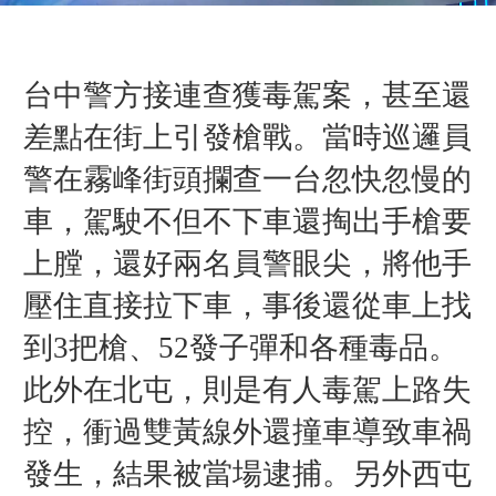
台中警方接連查獲毒駕案，甚至還
差點在街上引發槍戰。當時巡邏員
警在霧峰街頭攔查一台忽快忽慢的
車，駕駛不但不下車還掏出手槍要
上膛，還好兩名員警眼尖，將他手
壓住直接拉下車，事後還從車上找
到3把槍、52發子彈和各種毒品。
此外在北屯，則是有人毒駕上路失
控，衝過雙黃線外還撞車導致車禍
發生，結果被當場逮捕。另外西屯