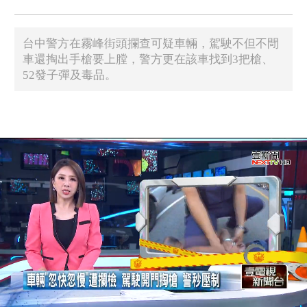
台中警方在霧峰街頭攔查可疑車輛，駕駛不但不閜
車還掏出手槍要上膛，警方更在該車找到3把槍、
52發子彈及毒品。