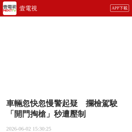
壹電視
APP下載
車輛忽快忽慢警起疑 攔檢駕駛
「開門掏槍」秒遭壓制
2026-06-02 15:30:25