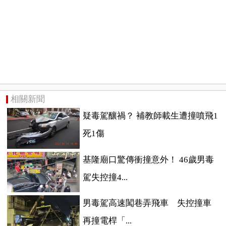
相關新聞
疑毒駕釀禍？ 補教師載生遭撞噴飛1
死1傷
基隆廟口驚傳衝撞意外！ 46歲男毒
駕失控撞4...
男毒駕高速闖巷弄飛車 失控撞車
再撞電桿「...