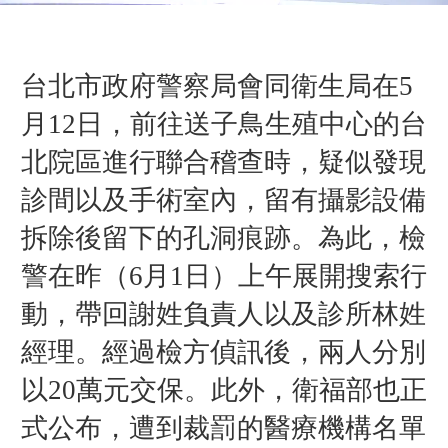
台北市政府警察局會同衛生局
在5
月12日，
前往送子鳥生殖中心的台
北院區
進行聯合稽查時，
疑似
發現
診間以及手術室內，
留有攝影設備
拆除後留下的孔洞痕跡。為此，
檢
警在
昨（6月1
日
）
上午展開搜索行
動，帶回
謝姓
負責人以及診所
林姓
經理。
經過檢方偵訊後，兩人分別
以20萬元交保。此外，
衛福部也正
式公布，
遭到裁罰的醫療機構名單