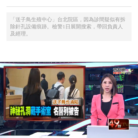
「送子鳥生殖中心」台北院區，因為診間疑似有拆
除針孔設備痕跡。檢警1日展開搜索，帶回負責人
及經理。