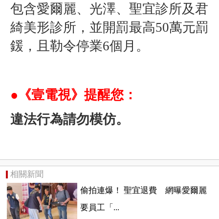
包含愛爾麗、光澤、聖宜診所及
君
綺美形診所，並開罰
最高50萬元罰
鍰，且勒令停業6個月。
●《壹電視》提醒您：
違法行為請勿模仿。
相關新聞
偷拍連爆！ 聖宜退費 網曝愛爾麗
要員工「...