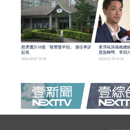
慈濟遭詐10億「報警慢半拍」 過往爭議遭
韋淳祐深偽賴總
起底
度急轉彎、李四
2026-08-07 16:39
2026-07-30 16:58