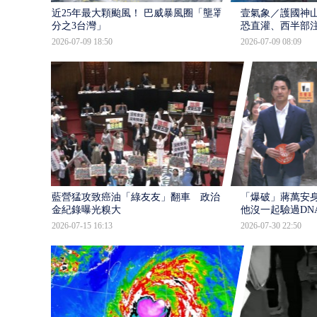
近25年最大顆颱風！ 巴威暴風圈「壟罩4
壹氣象／護國神山
分之3台灣」
恐直灌、西半部
2026-07-09 18:50
2026-07-09 08:09
藍營猛攻致癌油「綠友友」翻車 政治獻
「爆破」蔣萬安身
金紀錄曝光糗大
他沒一起驗過DN
2026-07-15 16:13
2026-07-30 22:50