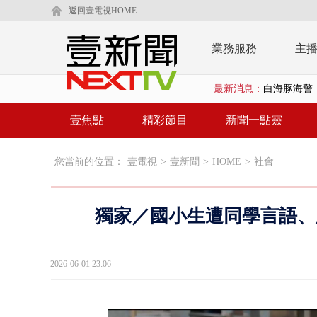
返回壹電視HOME
業務服務
主
白海豚海警！
最新消息：
沖繩機場航班
壹焦點
精彩節目
新聞一點靈
泰國傳嚴重校
您當前的位置：
壹電視
>
壹新聞
>
HOME
>
社會
中聯毒油20
BP出道10周
獨家／國小生遭同學言語、
「吉伊卡哇
「疫苗採購」
2026-06-01 23:06
LaLapor
名律狠詐慈濟