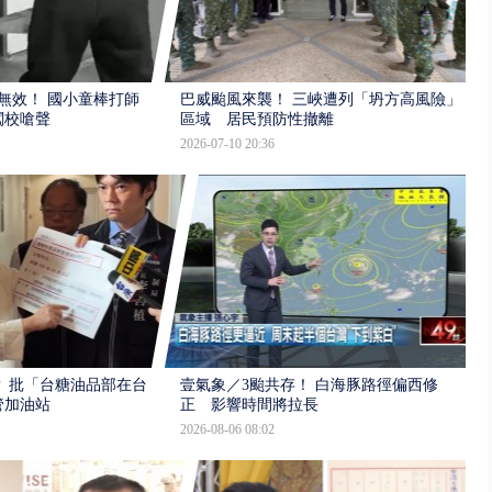
報無效！ 國小童棒打師
巴威颱風來襲！ 三峽遭列「坍方高風險」
闖校嗆聲
區域 居民預防性撤離
2026-07-10 20:36
 批「台糖油品部在台
壹氣象／3颱共存！ 白海豚路徑偏西修
管加油站
正 影響時間將拉長
2026-08-06 08:02