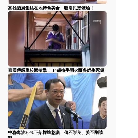
高雄酒展集結在地特色美食 吸引民眾體驗！
泰國傳嚴重校園槍擊！ 14歲槍手開火釀多師生死傷
中聯毒油20%下架標準惹議 傳石崇良、姜至剛請