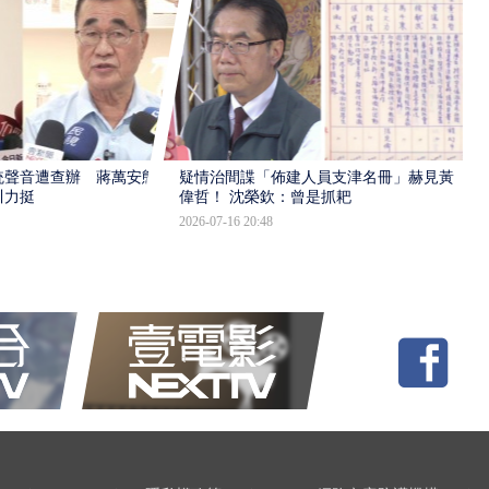
統聲音遭查辦 蔣萬安態
疑情治間諜「佈建人員支津名冊」赫見黃
川力挺
偉哲！ 沈榮欽：曾是抓耙
2026-07-16 20:48