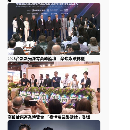
辭
2026台新新光淨零高峰論壇 聚焦永續轉型
高齡健康產業博覽會 「臺灣農業樂活館」登場