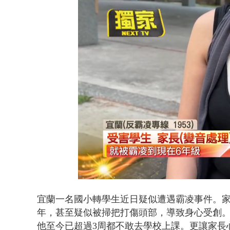
父親節限定！
Loaded
:
Unmute
40.57%
宜蘭一名國小轉學生近日疑似遭遇霸凌事件。
年，甚至疑似被掃把打傷頭部，導致身心受創
他至今已超過3周都不敢去學校上課
。更讓家長