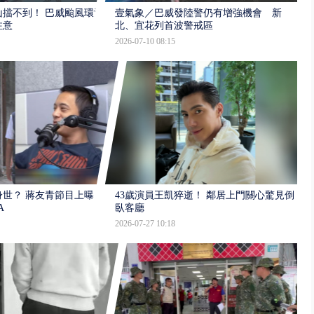
擋不到！ 巴威颱風環流
壹氣象／巴威發陸警仍有增強機會 新
注意
北、宜花列首波警戒區
2026-07-10 08:15
世？ 蔣友青節目上曝：
43歲演員王凱猝逝！ 鄰居上門關心驚見倒
A
臥客廳
2026-07-27 10:18