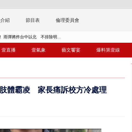
播介紹
節目表
倫理委員會
 雨彈將炸台中以北 不排除明...
取消！ 滯留旅客「拚手速」搶...
壹直播
壹氣象
藝文饗宴
爆料第壹線
園槍擊！ 14歲槍手開火釀多師...
%下架標準惹議 傳石崇良、姜至...
年！ 8／8見面會限40粉絲 YG大...
肢體霸凌 家長痛訴校方冷處理
」劇場版超人氣限量特典 粉絲排...
大逆轉！ 證實慈濟買BNT遭詐10...
t天花板崩落「鷹架倒塌」砸傷嬤 客...
10億！ 豪宅藏「9千萬鈔票磚、...