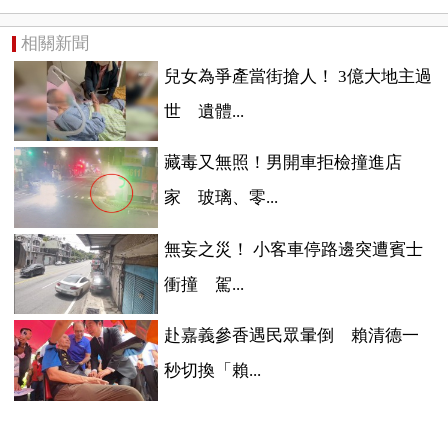
相關新聞
兒女為爭產當街搶人！ 3億大地主過
世 遺體...
藏毒又無照！男開車拒檢撞進店
家 玻璃、零...
無妄之災！ 小客車停路邊突遭賓士
衝撞 駕...
赴嘉義參香遇民眾暈倒 賴清德一
秒切換「賴...