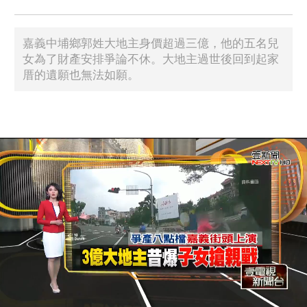
嘉義中埔鄉郭姓大地主身價超過三億，他的五名兒
女為了財產安排爭論不休。大地主過世後回到起家
厝的遺願也無法如願。