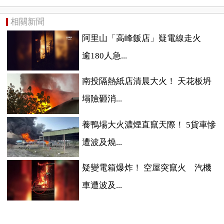
相關新聞
阿里山「高峰飯店」疑電線走火
逾180人急...
南投隔熱紙店清晨大火！ 天花板坍
塌險砸消...
養鴨場大火濃煙直竄天際！ 5貨車慘
遭波及燒...
疑變電箱爆炸！ 空屋突竄火 汽機
車遭波及...