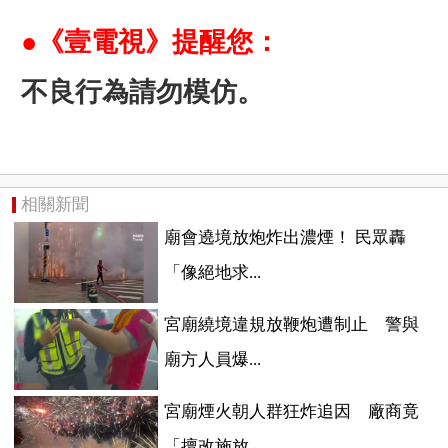
●《壹電視》提醒您：
不良行為請勿模仿。
相關新聞
廟會遶境放炮炸出濃煙！ 民眾轟
「像絕地求...
宮廟繞境違規放鞭炮遭制止 警與
廟方人員爆...
宮廟煙火朝人群狂炸追因 廠商竟
「擅改施放...