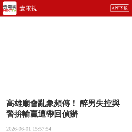
壹電視
APP下載
高雄廟會亂象頻傳！ 醉男失控與
警拚輸贏遭帶回偵辦
2026-06-01 15:57:54