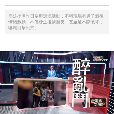
​高雄小港昨日舉辦遶境活動，不料現場有男子酒後
情緒激動，不但發生推擠衝突，甚至還不斷咆哮，
嚇壞目擊民眾。