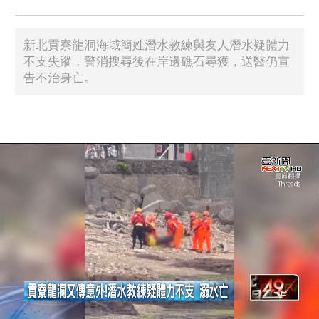
新北貢寮龍洞海域簡姓潛水教練與友人潛水疑體力
不支失蹤，警消搜尋後在岸邊礁石尋獲，送醫仍宣
告不治身亡。