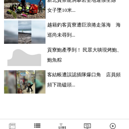
新北貢寮龍洞攀岩聖地連假生憾
女子墜10米...
越籍釣客貢寮遭巨浪捲走落海 海
巡尚未尋到...
貢寮鮑產季到！ 民眾大啖現烤鮑、
鮑魚粽
客結帳遭誤認插隊爆口角 店員頻
頻下跪磕頭...