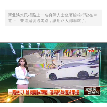
新北淡水民權路上一名身障人士坐著輪椅行駛在車
道上，並還鬼切過馬路，讓用路人都嚇壞了。