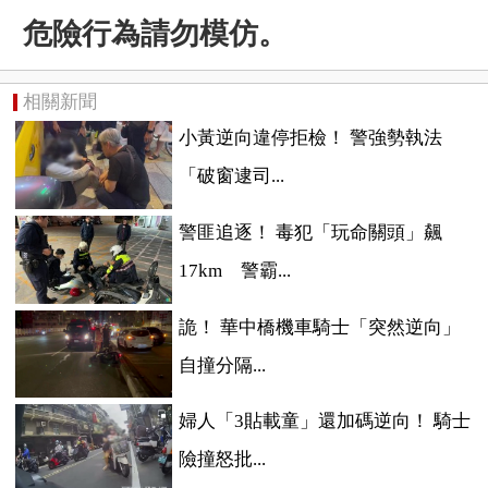
危險行為請勿模仿。
相關新聞
小黃逆向違停拒檢！ 警強勢執法
「破窗逮司...
警匪追逐！ 毒犯「玩命關頭」飆
17km 警霸...
詭！ 華中橋機車騎士「突然逆向」
自撞分隔...
婦人「3貼載童」還加碼逆向！ 騎士
險撞怒批...