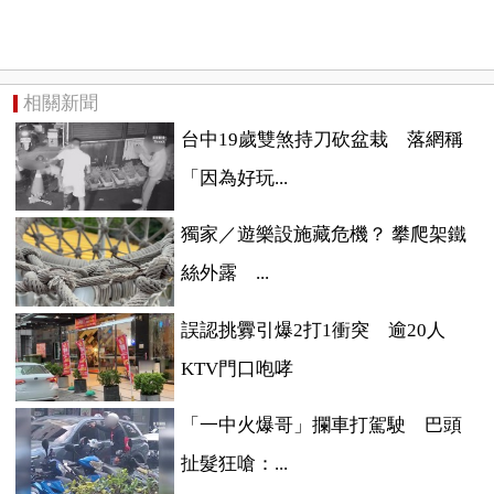
相關新聞
台中19歲雙煞持刀砍盆栽 落網稱
「因為好玩...
獨家／遊樂設施藏危機？ 攀爬架鐵
絲外露 ...
誤認挑釁引爆2打1衝突 逾20人
KTV門口咆哮
「一中火爆哥」攔車打駕駛 巴頭
扯髮狂嗆：...