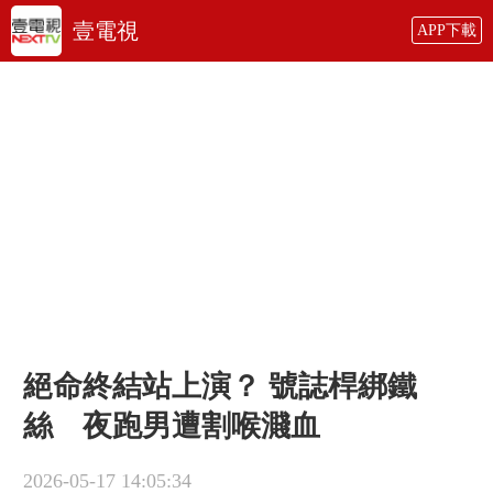
壹電視
APP下載
絕命終結站上演？ 號誌桿綁鐵
絲 夜跑男遭割喉濺血
2026-05-17 14:05:34