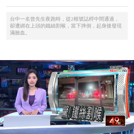
台中一名曾先生夜跑時，從2根號誌桿中間通過，
卻遭綁在上頭的鐵絲割喉，當下摔倒，起身後發現
滿臉血。