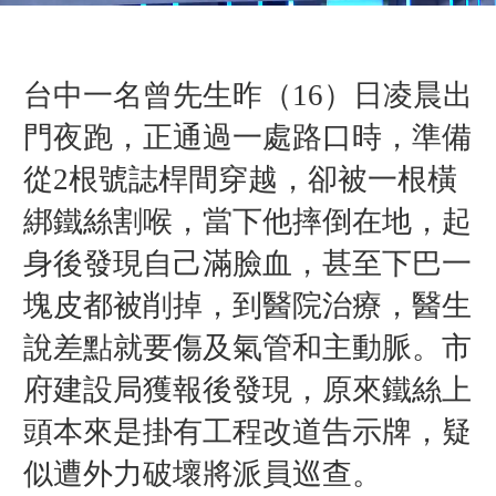
台中一名曾先生昨（
16
）
日
凌晨出
門夜跑，正通過一處路口時，準備
從2根號誌桿間穿越，卻被一根橫
綁鐵絲割喉，當下他摔倒在地，起
身後發現自己滿臉血，甚至下巴一
塊皮都被削掉，到醫院治療，醫生
說差點就要傷及氣管和主動脈。市
府建設局獲報後發現，原來鐵絲上
頭本來是掛有工程改道告示牌，疑
似遭外力破壞將派員巡查。