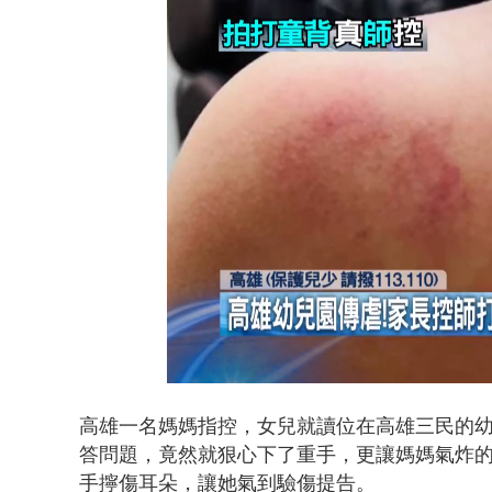
白海豚逼近.
Loaded
:
Unmute
42.02%
高雄一名媽媽指控，女兒就讀位在高雄三民的
答問題，竟然就狠心下了重手，更讓媽媽氣炸
手擰傷耳朵，讓她氣到驗傷提告。