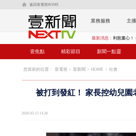
返回壹電視HOME
業務服務
主
最新消息：
利慾薰心！ 
早餐店放迷你
壹焦點
精彩節目
新聞一點靈
賴清德「0看
您當前的位置：
壹電視
>
壹新聞
>
HOME
>
社會
EZ WAY
救生員大武崙
被打到發紅！ 家長控幼兒園
狠詐慈濟「1
漢光42號
2026-05-13 14:28
暗網買500
貨車鬼切釀