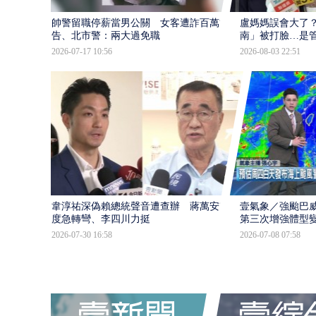
帥警留職停薪當男公關 女客遭詐百萬提
盧媽媽誤會大了？
告、北市警：兩大過免職
南」被打臉…是
2026-07-17 10:56
2026-08-03 22:51
韋淳祐深偽賴總統聲音遭查辦 蔣萬安態
壹氣象／強颱巴威
度急轉彎、李四川力挺
第三次增強體型
2026-07-30 16:58
2026-07-08 07:58