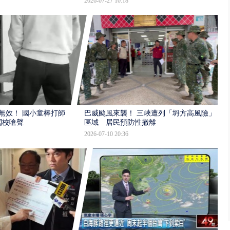
2026-07-27 10:18
報無效！ 國小童棒打師
巴威颱風來襲！ 三峽遭列「坍方高風險」
闖校嗆聲
區域 居民預防性撤離
2026-07-10 20:36