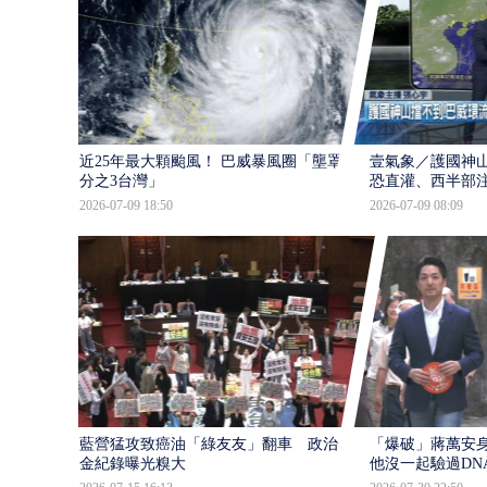
近25年最大顆颱風！ 巴威暴風圈「壟罩4
壹氣象／護國神山
分之3台灣」
恐直灌、西半部
2026-07-09 18:50
2026-07-09 08:09
藍營猛攻致癌油「綠友友」翻車 政治獻
「爆破」蔣萬安身
金紀錄曝光糗大
他沒一起驗過DN