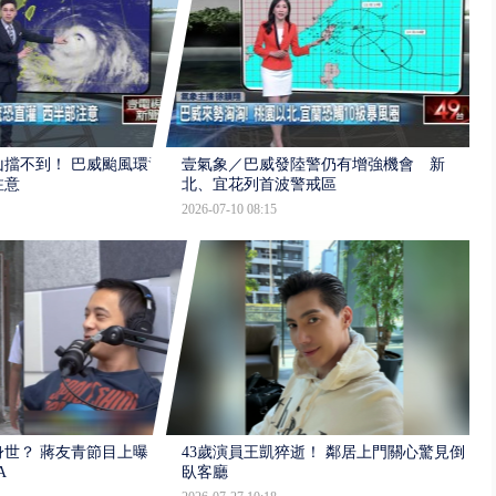
擋不到！ 巴威颱風環流
壹氣象／巴威發陸警仍有增強機會 新
注意
北、宜花列首波警戒區
2026-07-10 08:15
世？ 蔣友青節目上曝：
43歲演員王凱猝逝！ 鄰居上門關心驚見倒
A
臥客廳