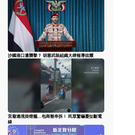
沙國港口遭襲擊？ 胡塞武裝組織大肆報導炫耀
宮廟遶境掛燈籠…包商整串拆！ 民眾驚嚇憂扯斷電
線