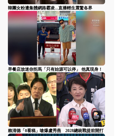
韓團女粉遭集體網路霸凌...直播輕生震驚各界
早餐店放迷你拒馬「只有始源可以停」 他真現身！
賴清德「0看稿」嗆爆盧秀燕 2028總統戰提前開打