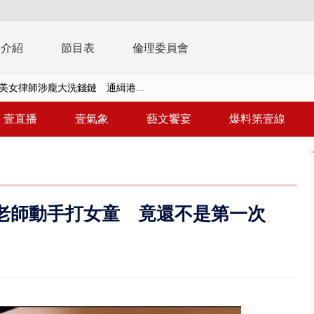
播介紹
節目表
倫理委員會
美女律師涉龐大洗錢鏈 通緝港...
拒馬「只有始源可以停」 他真...
壹直播
壹氣象
藝文饗宴
爆料第壹線
稿」嗆爆盧秀燕 2028總統戰提...
個資爭議 連戰媳婦轟財政部不負責任
戲水失蹤！ 搜救艇翻覆4警消落...
老師動手打女童 竟還不是第一次
0.8億」 名律師聯手掮客騙買「B...
演習第二日 防護關鍵基礎設施
0萬筆個資！ 網軍洩密中共遭起訴...
禍 砂石車為閃避悚撞4車釀3傷