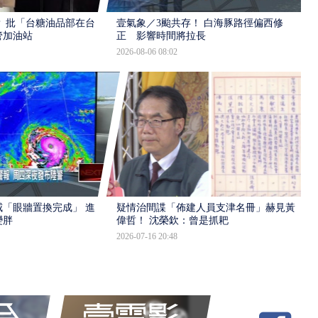
 批「台糖油品部在台
壹氣象／3颱共存！ 白海豚路徑偏西修
管加油站
正 影響時間將拉長
2026-08-06 08:02
「眼牆置換完成」 進入
疑情治間諜「佈建人員支津名冊」赫見黃
變胖
偉哲！ 沈榮欽：曾是抓耙
2026-07-16 20:48