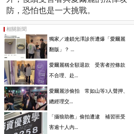
防，恐怕也是一大挑戰。
相關新聞
獨家／連鎖光澤診所遭爆「愛爾麗
翻版」？ ...
愛爾麗稱全額退款 受害者控條款
不合理、赴...
愛爾麗涉偷拍 常如山等3人聲押、
總經理交...
「攝狼助教」偷拍遭逮 補習班受
害逾十人內...