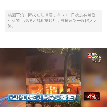
桃園平鎮一間夾娃娃機店，今（3）日凌晨突然發
生火警，現場火勢相當猛烈，整棟建築一度陷入火
海。