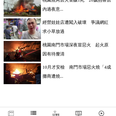
桃園燒烤店火警釀1死 20歲熟客店
內過夜意...
經營娃娃店遭闖入破壞 爭議網紅
求小草放過
桃園南門市場深夜冒惡火 起火原
因有待釐清
10月才安檢 南門市場惡火燒「4成
攤商遭燒...