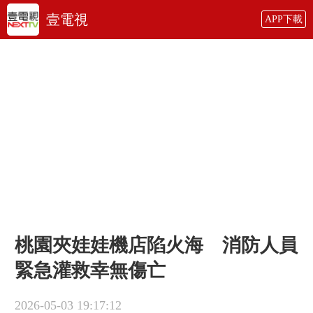
壹電視
APP下載
桃園夾娃娃機店陷火海 消防人員
緊急灌救幸無傷亡
2026-05-03 19:17:12