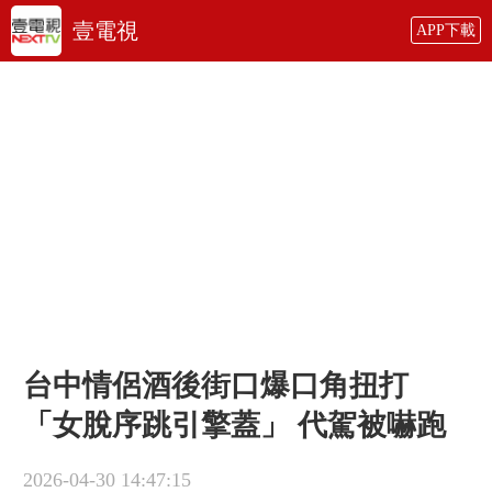
壹電視
APP下載
台中情侶酒後街口爆口角扭打
「女脫序跳引擎蓋」 代駕被嚇跑
2026-04-30 14:47:15