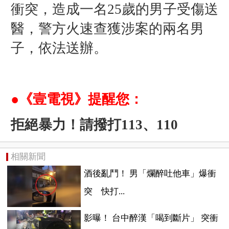
衝突，造成一名25歲的男子受傷送
醫，警方火速查獲涉案的兩名男
子，依法送辦。
●《壹電視》提醒您：
拒絕暴力！請撥打113、110
相關新聞
酒後亂鬥！ 男「爛醉吐他車」爆衝
突 快打...
影曝！ 台中醉漢「喝到斷片」 突衝