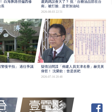
！ 白海豚路徑偏西修
盧媽媽誤會大了？ 批「台糖油品部在台
拉長
南」被打臉…是管加油站
2026-08-03 22:51
報警慢半拍」 過往爭議遭
疑情治間諜「佈建人員支津名冊」赫見黃
偉哲！ 沈榮欽：曾是抓耙
2026-07-16 20:48