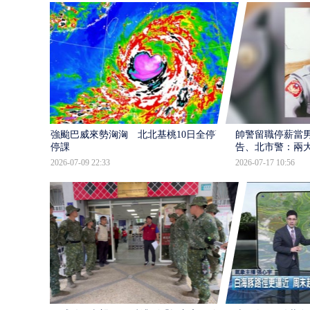
強颱巴威來勢洶洶 北北基桃10日全停班
帥警留職停薪當
停課
告、北市警：兩
2026-07-09 22:33
2026-07-17 10:56