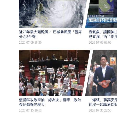
近25年最大顆颱風！ 巴威暴風圈「壟罩4
壹氣象／護國神山
分之3台灣」
恐直灌、西半部
2026-07-09 18:50
2026-07-09 08:09
藍營猛攻致癌油「綠友友」翻車 政治獻
「爆破」蔣萬安身
金紀錄曝光糗大
他沒一起驗過DN
2026-07-15 16:13
2026-07-30 22:50