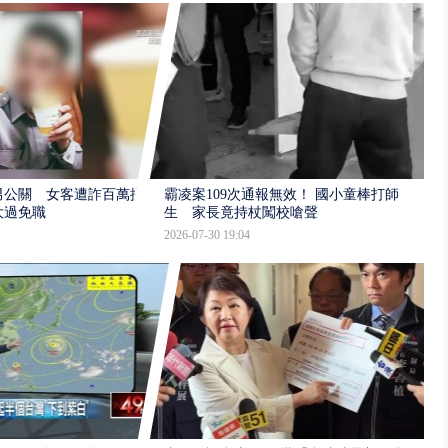
男公關 女客遭詐百萬提
霸凌案109次通報無效！ 國小童棒打師
大過免職
生 家長竟持杖闖校嗆聲
2026-07-30 19:04