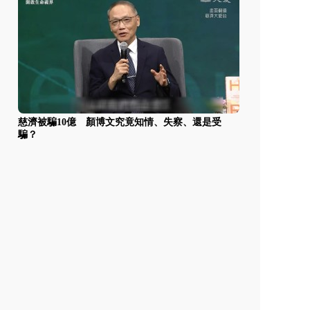
慈濟被騙10億 顏博文究竟知情、失察、還是受
騙？