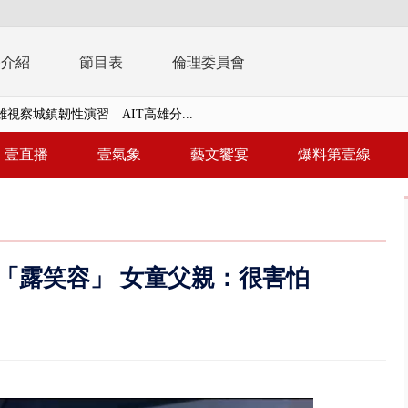
播介紹
節目表
倫理委員會
風雨肆虐菲律賓 土石流災情釀6
年！ 8／8見面會限40粉絲 YG大...
壹直播
壹氣象
藝文饗宴
爆料第壹線
」劇場版超人氣限量特典 粉絲排...
大逆轉！ 證實慈濟買BNT遭詐10...
t天花板崩落「鷹架倒塌」砸傷嬤 客...
「露笑容」 女童父親：很害怕
10億！ 豪宅藏「9千萬鈔票磚、...
 「一鴨三吃」、「客家攪福」...
 雨彈將炸台中以北 不排除明...
取消！ 滯留旅客「拚手速」搶...