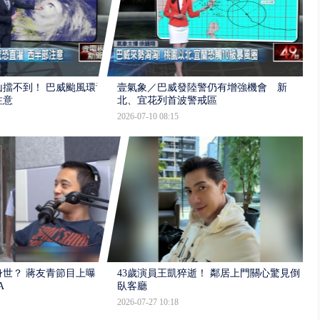
擋不到！ 巴威颱風環流
壹氣象／巴威發陸警仍有增強機會 新
注意
北、宜花列首波警戒區
2026-07-10 08:15
世？ 蔣友青節目上曝：
43歲演員王凱猝逝！ 鄰居上門關心驚見倒
A
臥客廳
2026-07-27 10:18