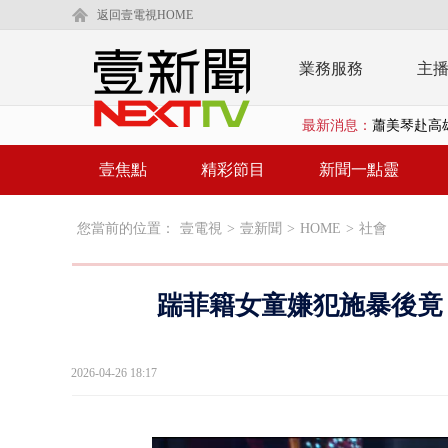
返回壹電視HOME
業務服務
主
最新消息：
「鯨魚」挾
BP出道10周
壹焦點
精彩節目
新聞一點靈
「吉伊卡哇
您當前的位置：
壹電視
>
壹新聞
>
HOME
>
社會
「疫苗採購」
LaLapor
踹菲籍女童嫌犯施暴後竟
名律狠詐慈濟
父親節限定！
2026-04-26 18:17
白海豚海警！
沖繩機場航班