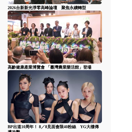
2026台新新光淨零高峰論壇 聚焦永續轉型
高齡健康產業博覽會 「臺灣農業樂活館」登場
BP出道10周年！ 8／8見面會限40粉絲 YG大樓傳