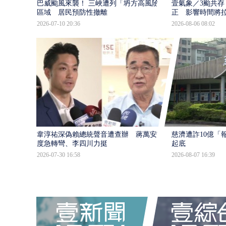
巴威颱風來襲！ 三峽遭列「坍方高風險」
壹氣象／3颱共存
區域 居民預防性撤離
正 影響時間將
2026-07-10 20:36
2026-08-06 08:02
韋淳祐深偽賴總統聲音遭查辦 蔣萬安態
慈濟遭詐10億「
度急轉彎、李四川力挺
起底
2026-07-30 16:58
2026-08-07 16:39