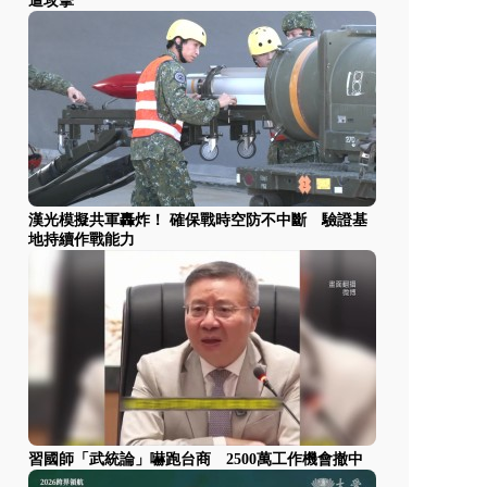
遭攻擊
漢光模擬共軍轟炸！ 確保戰時空防不中斷 驗證基
地持續作戰能力
習國師「武統論」嚇跑台商 2500萬工作機會撤中