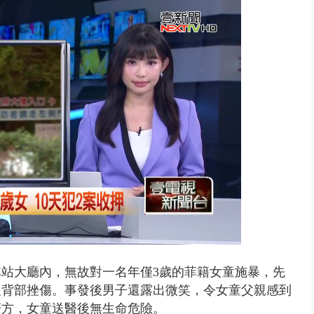
視察城鎮韌性演習 AIT高雄分...
車站大廳內，無故對一名年僅3歲的菲籍女童施暴，先
及背部挫傷。事發後男子還露出微笑，令女童父親感到
警方，女童送醫後無生命危險。