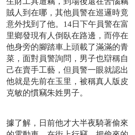
生財工具遭竊，到場後還在苦惱竊
賊人到在哪，其他員警在巡邏時竟
意外找到了他。14日下午員警在富
里鄉發現有人倒臥在路邊，而停在
他身旁的腳踏車上頭載了滿滿的青
菜，面對員警詢問，男子也辯稱自
己在賣手工藝，但員警一眼就認出
他就是先前在玉里，被稱真人版皮
克敏的慣竊朱姓男子。
據了解，日前他才大半夜騎著偷來
的電動車，在街上行竊，把偷來的