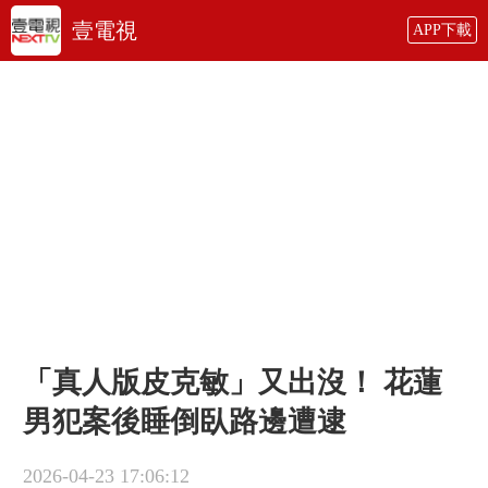
壹電視
APP下載
「真人版皮克敏」又出沒！ 花蓮
男犯案後睡倒臥路邊遭逮
2026-04-23 17:06:12