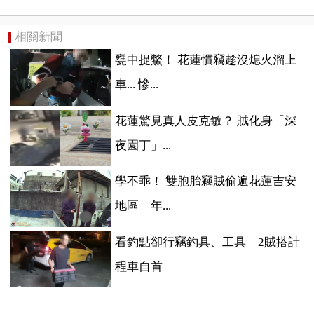
相關新聞
甕中捉鱉！ 花蓮慣竊趁沒熄火溜上
車... 慘...
花蓮驚見真人皮克敏？ 賊化身「深
夜園丁」...
學不乖！ 雙胞胎竊賊偷遍花蓮吉安
地區 年...
看釣點卻行竊釣具、工具 2賊搭計
程車自首