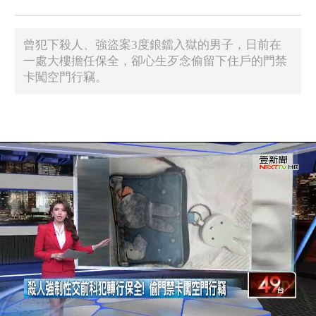
曾犯下殺人、強盜案3度鋃鐺入獄的男子，日前在
一處大樓擔任保全，卻心生歹念偷留下住戶的門禁
卡闖空門行竊。