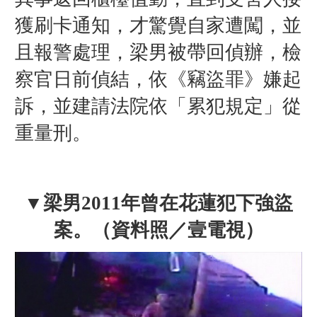
獲刷卡通知，才驚覺自家遭闖，並
且報警處理，梁男被帶回偵辦，檢
察官日前偵結，依《竊盜罪》嫌起
訴，並建請法院依「累犯規定」從
重量刑。
▼梁男2011年曾在花蓮犯下強盜
案。（資料照／壹電視）