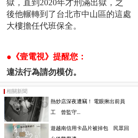
獄，直到2020年才刑滿出獄，之
後他輾轉到了台北市中山區的這處
大樓擔任代班保全。
●《壹電視》提醒您：
違法行為請勿模仿。
相關新聞
熱炒店深夜遭竊！ 電眼揪出前員
工 曾監守...
遊越南信用卡晶片被掉包 民眾回