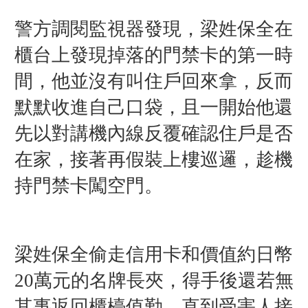
警方調閱監視器發現，梁姓保全在
櫃台上發現掉落的門禁卡的第一時
間，他並沒有叫住戶回來拿，反而
默默收進自己口袋，且一開始他還
先以對講機內線反覆確認住戶是否
在家，接著再假裝上樓巡邏，趁機
持門禁卡闖空門。
梁姓保全偷走信用卡和價值約日幣
20萬元的名牌長夾，得手後還若無
其事返回櫃檯值勤，直到受害人接