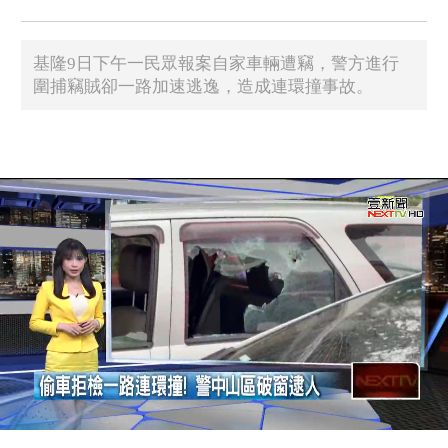
基隆9日下午一民眾報案自家車輛遭竊，警方進行
圍捕竊賊卻一路加速逃逸，造成連環撞事故。