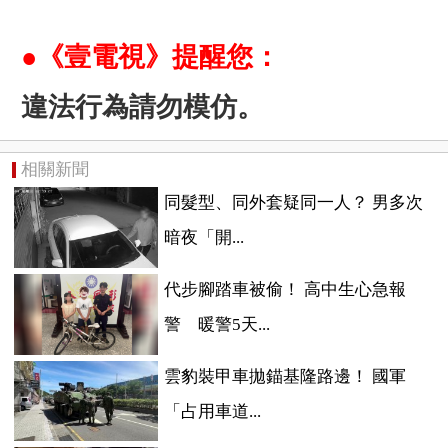
●《壹電視》提醒您：
違法行為請勿模仿。
相關新聞
同髮型、同外套疑同一人？ 男多次
暗夜「開...
代步腳踏車被偷！ 高中生心急報
警 暖警5天...
雲豹裝甲車拋錨基隆路邊！ 國軍
「占用車道...