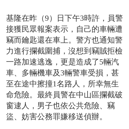
基隆在昨（9）日下午3時許，
員警
接獲民眾報案表示，自己的車輛遭
竊而
鑰匙還在車上。警方也通知警
力
進行攔截圍捕，
沒想到
竊
賊
拒檢
一路加速逃逸，更是造成了5輛汽
車、多輛機車及3輛警車受損，甚
至在途中擦撞1名路人，所幸無生
命危險。最終員警在中山區攔截破
窗逮人，男子也依公共危險、竊
盜、妨害公務罪嫌移送偵辦。