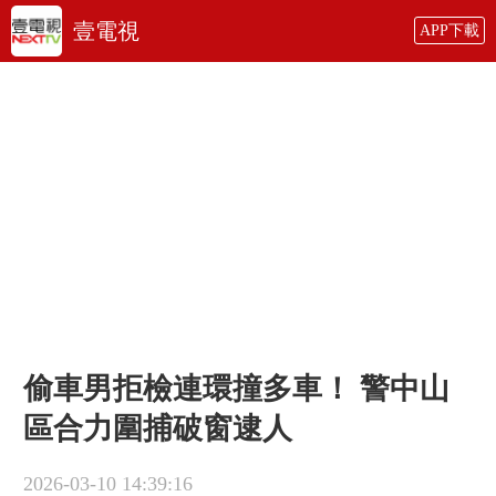
壹電視
APP下載
偷車男拒檢連環撞多車！ 警中山
區合力圍捕破窗逮人
2026-03-10 14:39:16