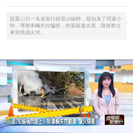
苗栗22日一名老翁行經苗28線時，疑似為了閃避小
狗，導致車輛失控偏移，掉落路邊水溝，隨後整台
車突燒成火球。