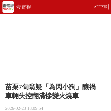
壹電視
APP下載
​苗栗7旬翁疑「為閃小狗」釀禍
車輛失控翻溝慘變火燒車
2026-02-23 18:09:54