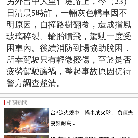
另外台中大里仁堤路上，今（23）
日清晨5時許，一輛灰色轎車因不
明原因，自撞路樹翻覆，造成擋風
玻璃碎裂、輪胎噴飛，駕駛一度受
困車內。後續消防到場協助脫困，
所幸駕駛只有輕微擦傷，至於是否
疲勞駕駛釀禍，整起事故原因仍待
警方調查釐清。
相關新聞
台3線火燒車「轎車成火球」 負債夫
妻難耐高...