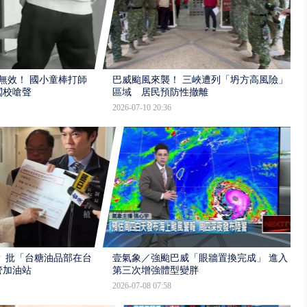
報無效！ 國小童棒打師
巴威颱風來襲！ 三峽遭列「坍方高風險」
闖校嗆聲
區域 居民預防性撤離
2026-07-10 20:36
 批「台糖油品部在台
壹氣象／強颱巴威「眼牆置換完成」 進入
管加油站
第三次增強體型變胖
2026-07-08 07:58