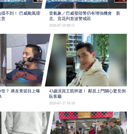
擋不到！ 巴威颱風環流
壹氣象／巴威發陸警仍有增強機會 新
注意
北、宜花列首波警戒區
2026-07-10 08:15
世？ 蔣友青節目上曝：
43歲演員王凱猝逝！ 鄰居上門關心驚見倒
A
臥客廳
2026-07-27 10:18