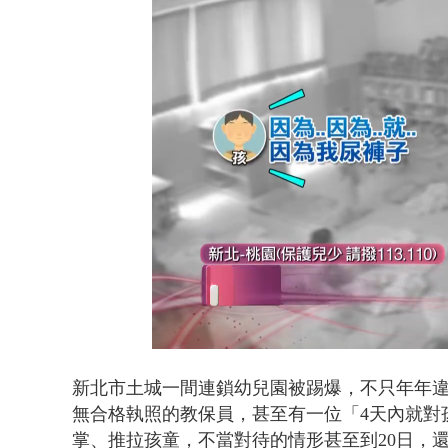
缺錢偷竊失風
Loaded
:
Unmute
36.95%
新北市土城一間連鎖幼兒園被踢爆，不只年年
無合格執照的教保員，甚至有一位「4天內就對
掌、推拉孩童，不當對待的情形甚至到20日，