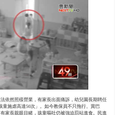
… 離職員工虐殺屏東鎢金董座...
違法依然照樣營業，有家長出面痛訴，幼兒園長期聘任
孩童施虐高達50次」。如今教保員不只拖行、賞巴
還有家長親眼目睹，孩童嘔吐仍被強迫罰站進食。民進