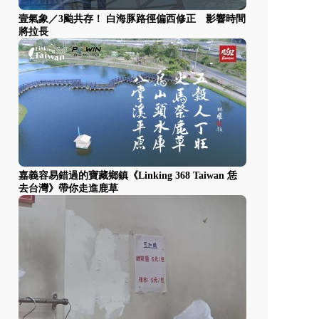
壹氣象／3颱共存！ 白海豚路徑偏西修正 影響時間
將拉長
嘉義容易錯過的寶藏鄉鎮《Linking 368 Taiwan 恁
去台灣》帶你走進鹿草