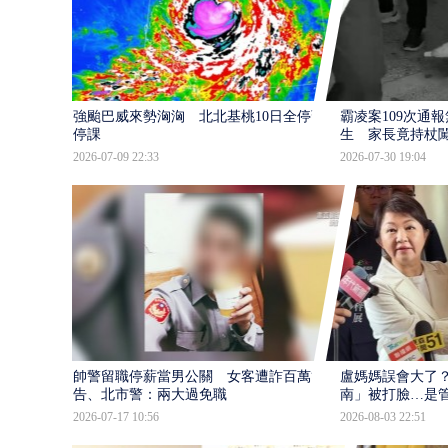
強颱巴威來勢洶洶 北北基桃10日全停班
霸凌案109次通
停課
生 家長竟持杖
2026-07-09 22:33
2026-07-30 19:04
帥警留職停薪當男公關 女客遭詐百萬提
盧媽媽誤會大了？
告、北市警：兩大過免職
南」被打臉…是
2026-07-17 10:56
2026-08-03 22:51