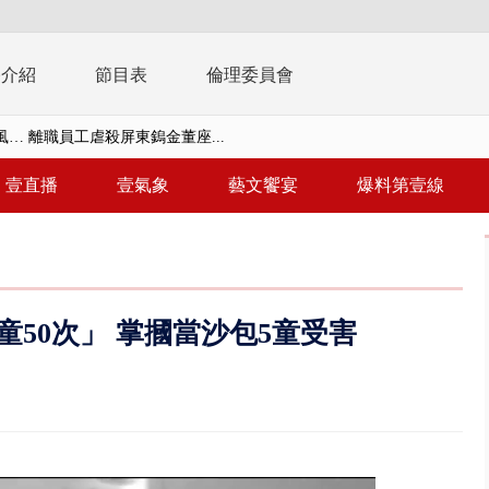
播介紹
節目表
倫理委員會
習今登場 10天9夜無劇本、全旅...
共存！ 白海豚路徑偏西修正 影...
壹直播
壹氣象
藝文饗宴
爆料第壹線
安簽名「都塗銷」 饒河夜市百...
多出64萬遭疑涉貪 檢察官揭善...
進立院 姜至剛認裁示放行20%...
童50次」 掌摑當沙包5童受害
檢第4波搜索 3公司董座各「加...
晨滑行自撞護欄 男癱坐死「車...
終結站！ 騎到一半「天降電線...
侶吵架「女開門跳車」 違法道交...