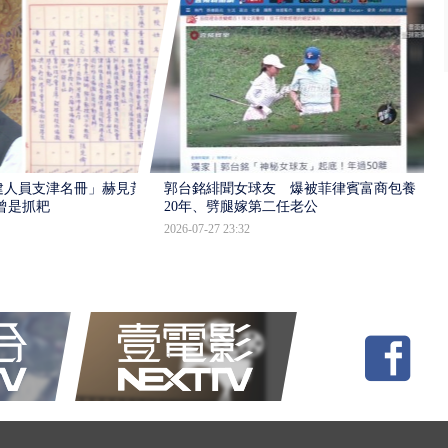
建人員支津名冊」赫見黃
郭台銘緋聞女球友 爆被菲律賓富商包養
曾是抓耙
20年、劈腿嫁第二任老公
2026-07-27 23:32