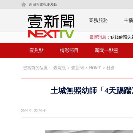
返回壹電視HOME
業務服務
主
最新消息：
漢光42號演
壹氣象／3颱
壹焦點
精彩節目
新聞一點靈
沈伯洋、蔣萬
您當前的位置：
壹電視
>
壹新聞
>
HOME
>
社會
北市科長帳戶
台糖副總抱油
土城無照幼師「4天踢踹
中聯毒油案中
詭！ 轎車凌
2026-01-22 20:44
桃園上演絕命
演哪齣？ 情