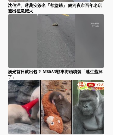
沈伯洋、蔣萬安簽名「都塗銷」 饒河夜市百年老店
遭出征急滅火
漢光首日就出包？ M60A3戰車街頭噴裝「逃生蓋掉
了」