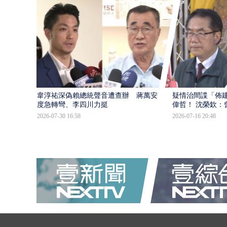
韋淳祐深偽賴總統聲音遭查辦 蔣萬安態
疑情治間諜「佈
度急轉彎、李四川力挺
偉哲！ 沈榮欽：
2026-07-30 16:58
2026-07-16 20:48