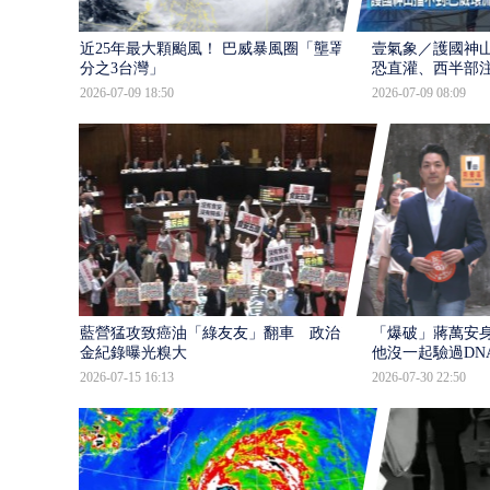
近25年最大顆颱風！ 巴威暴風圈「壟罩4
壹氣象／護國神山
分之3台灣」
恐直灌、西半部
2026-07-09 18:50
2026-07-09 08:09
藍營猛攻致癌油「綠友友」翻車 政治獻
「爆破」蔣萬安身
金紀錄曝光糗大
他沒一起驗過DN
2026-07-15 16:13
2026-07-30 22:50