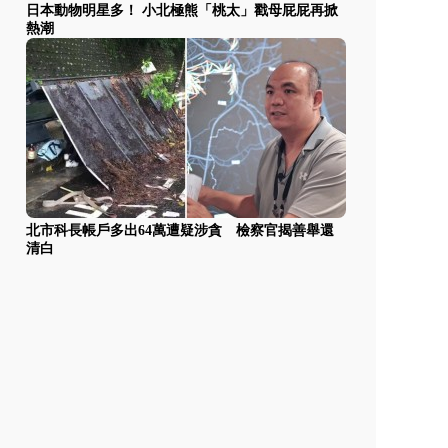
日本動物明星多！ 小北極熊「桃太」戳母屁屁再掀
熱潮
北市科長帳戶多出64萬遭疑涉貪 檢察官揭善舉還
清白