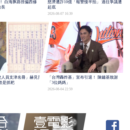
！ 白海豚路徑偏西修
慈濟遭詐10億「報警慢半拍」 過往爭議遭
拉長
起底
2026-08-07 16:39
建人員支津名冊」赫見黃
「台灣轟炸基」宣布引退！ 陳鏞基致謝
曾是抓耙
「3位媽媽」
2026-08-04 22:59