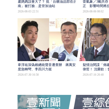
盧媽媽誤會大了？ 批「台糖油品部在台
壹氣象／3颱共存
南」被打臉…是管加油站
正 影響時間將
2026-08-03 22:51
2026-08-06 08:02
韋淳祐深偽賴總統聲音遭查辦 蔣萬安態
疑情治間諜「佈
度急轉彎、李四川力挺
偉哲！ 沈榮欽：
2026-07-30 16:58
2026-07-16 20:48