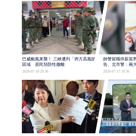
巴威颱風來襲！ 三峽遭列「坍方高風險」
帥警留職停薪當
區域 居民預防性撤離
告、北市警：兩
2026-07-10 20:36
2026-07-17 10:56