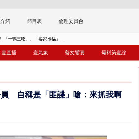
播介紹
節目表
倫理委員會
 雨彈將炸台中以北 不排除明...
豚颱風龜速前進！ 周末兩天降...
壹直播
壹氣象
藝文饗宴
爆料第壹線
園槍擊！ 14歲槍手開火釀多師...
%下架標準惹議 傳石崇良、姜至...
年！ 8／8見面會限40粉絲 YG大...
務員 自稱是「匪諜」嗆：來抓我啊
」劇場版超人氣限量特典 粉絲排...
大逆轉！ 證實慈濟買BNT遭詐10...
t天花板崩落「鷹架倒塌」砸傷嬤 客...
10億！ 豪宅藏「9千萬鈔票磚、...