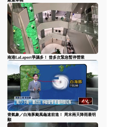
嚴重車禍
南港LaLaport爭議多！ 曾多次緊急暫停營業
壹氣象／白海豚颱風龜速前進！ 周末兩天降雨最明
顯