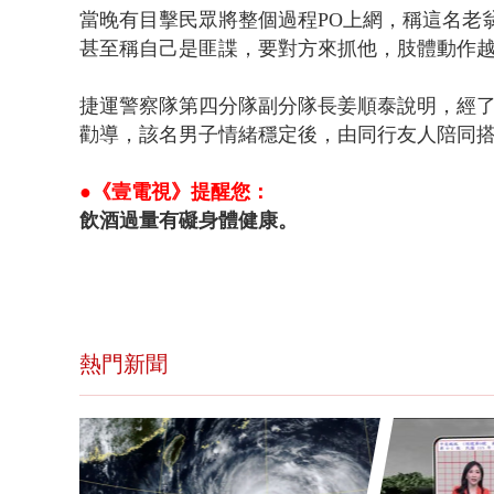
當晚有目擊民眾將整個過程PO上網，稱這名老
甚至稱自己是匪諜，要對方來抓他，肢體動作
捷運警察隊第四分隊副分隊長姜順泰說明，經
勸導，該名男子情緒穩定後，由同行友人陪同
●《壹電視》提醒您：
飲酒過量有礙身體健康。
熱門新聞