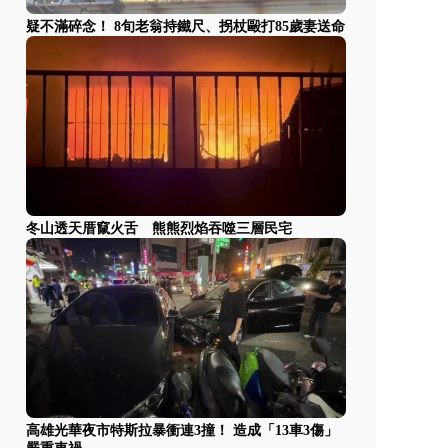
疑不滿碎念！ 8旬老翁持鐵尺、拐杖毆打85歲妻送命
冬山透天厝竄火舌 熊熊烈焰吞噬三層民宅
高雄光華夜市特斯拉暴衝連3撞！ 造成「13車3傷」