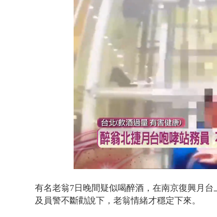
父親節限定！
Loaded
:
Unmute
52.81%
有名老翁7日晚間疑似喝醉酒，在南京復興月台
及員警不斷勸說下，老翁情緒才穩定下來。