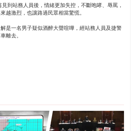
翁見到站務人員後，情緒更加失控，不斷咆哮、辱罵，
越來越激烈，也讓路過民眾相當驚慌。
了解是一名男子疑似酒醉大聲喧嘩，經站務人員及捷警
搭車離去。