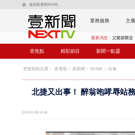
返回壹電視HOME
業務服務
主
最新消息：
白海豚海警！
壹氣象／白海
壹焦點
精彩節目
新聞一點靈
泰國傳嚴重校
您當前的位置：
壹電視
>
壹新聞
>
HOME
>
社會
中聯毒油20
BP出道10周
北捷又出事！ 醉翁咆哮辱站
「吉伊卡哇
「疫苗採購」
2026-01-09 18:48
LaLapor
名律狠詐慈濟