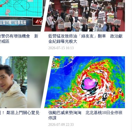
陸警仍有增強機會 新
藍營猛攻致癌油「綠友友」翻車 政治獻
警戒區
金紀錄曝光糗大
2026-07-15 16:13
逝！ 鄰居上門關心驚見倒
強颱巴威來勢洶洶 北北基桃10日全停班
停課
2026-07-09 22:33