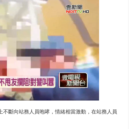
 「一鴨三吃」、「客家攪福」...
上不斷向站務人員咆哮，情緒相當激動，在站務人員