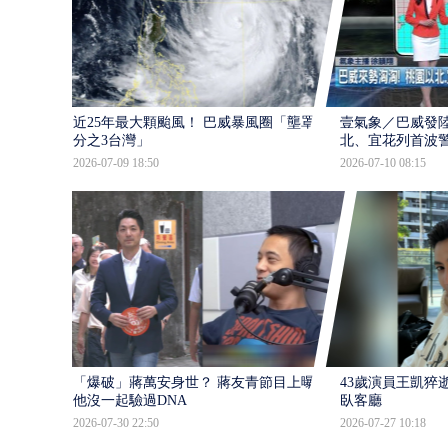
近25年最大顆颱風！ 巴威暴風圈「壟罩4
壹氣象／巴威發
分之3台灣」
北、宜花列首波
2026-07-09 18:50
2026-07-10 08:15
「爆破」蔣萬安身世？ 蔣友青節目上曝：
43歲演員王凱猝
他沒一起驗過DNA
臥客廳
2026-07-30 22:50
2026-07-27 10:18