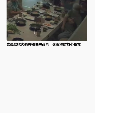
嘉義婦吃火鍋異物哽塞命危 休假消防熱心搶救