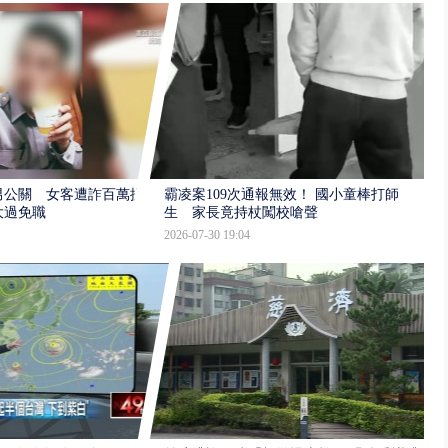
男公關 女客遭詐百萬提
霸凌案109次通報無效！ 國小童棒打師
大過免職
生 家長竟持杖闖校嗆聲
2026-07-30 19:04