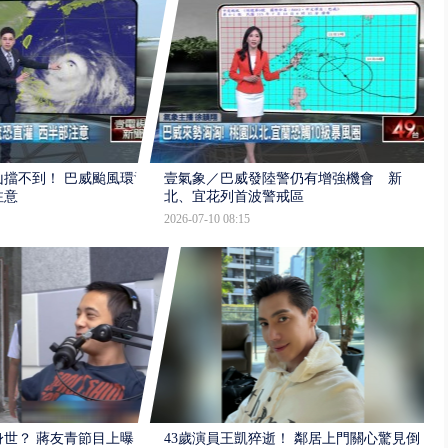
擋不到！ 巴威颱風環流
壹氣象／巴威發陸警仍有增強機會 新
注意
北、宜花列首波警戒區
2026-07-10 08:15
世？ 蔣友青節目上曝：
43歲演員王凱猝逝！ 鄰居上門關心驚見倒