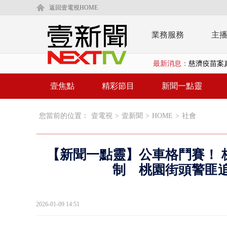
返回壹電視HOME
業務服務
主
最新消息：
慈濟疫苗案
規模歷年最大
壹焦點
精彩節目
新聞一點靈
外送員搶快
您當前的位置：
壹電視
>
壹新聞
>
HOME
>
社會
台中水電行清
【新聞一點
【新聞一點靈】公車格鬥賽！ 
白海豚逼近
制 桃園街頭警匪追
慈濟購BNT遭
2026-01-09 14:51
蔣萬安「大迴
慈濟採購疫