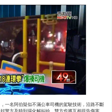
周末影響最劇 中部以北紫爆、氣...
多，一名阿伯疑似不滿公車司機的駕駛技術，沿路不斷
幸好警方及時到場化解糾紛，雙方也將互相提告傷害。