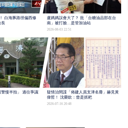
！ 白海豚路徑偏西修
盧媽媽誤會大了？ 批「台糖油品部在台
拉長
南」被打臉…是管加油站
2026-08-03 22:51
報警慢半拍」 過往爭議遭
疑情治間諜「佈建人員支津名冊」赫見黃
偉哲！ 沈榮欽：曾是抓耙
2026-07-16 20:48