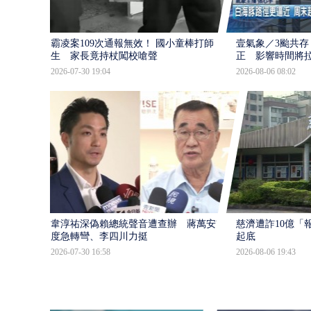
霸凌案109次通報無效！ 國小童棒打師
壹氣象／3颱共存
生 家長竟持杖闖校嗆聲
正 影響時間將
2026-07-30 19:04
2026-08-06 08:02
韋淳祐深偽賴總統聲音遭查辦 蔣萬安態
慈濟遭詐10億「
度急轉彎、李四川力挺
起底
2026-07-30 16:58
2026-08-06 19:43