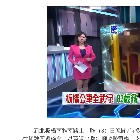
中颱白海豚
Loaded
:
Unmute
22.52%
新北板橋南雅南路上，昨（8）日晚間7時
在駕駛耳邊碎念，甚至還出拳出腳攻擊司機，