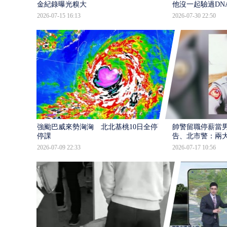
金紀錄曝光糗大
他沒一起驗過DN
2026-07-15 16:13
2026-07-30 22:50
強颱巴威來勢洶洶 北北基桃10日全停班
帥警留職停薪當
停課
告、北市警：兩
2026-07-09 22:33
2026-07-17 10:56