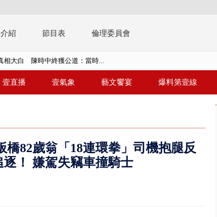
播介紹
節目表
倫理委員會
真相大白 陳時中終獲公道：當時...
 文博會人氣IP集合、3公尺高Q...
壹直播
壹氣象
藝文饗宴
爆料第壹線
撞直行騎士 恰遇憲兵隊實戰救援
晨火警 現場傳爆炸聲、72歲屋...
靈】慈濟採購疫苗詐騙案 名律師...
板橋82歲翁「18連環拳」司機抱腿反
 宜蘭漁民緊綁漁船防颱、無法出...
逐！ 嫌駕失竊車撞騎士
詐10.6億…陳時中籲道歉！ 蔣嘴...
轉」回應725遊行民調 沈伯洋...
苗詐騙案 名律師黃金豪宅淪牢房...