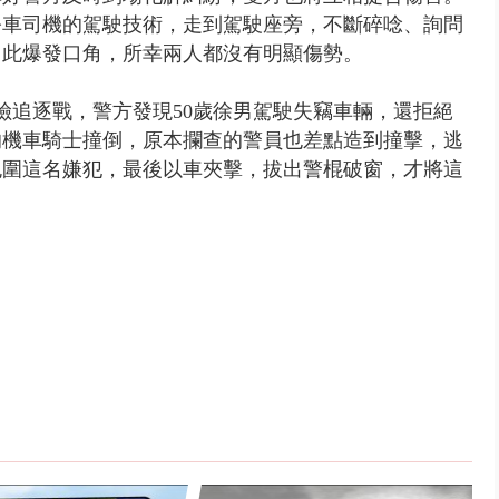
公車司機的駕駛技術，走到駕駛座旁，不斷碎唸、詢問
因此爆發口角，所幸兩人都沒有明顯傷勢。
險追逐戰，警方發現50歲徐男駕駛失竊車輛，還拒絕
的機車騎士撞倒，原本攔查的警員也差點造到撞擊，逃
包圍這名嫌犯，最後以車夾擊，拔出警棍破窗，才將這