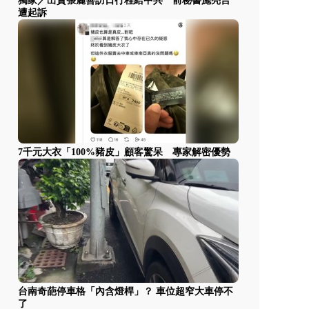
獨家／出賣張麗善訪日行程給中共 前秘書施亮言
遭起訴
7千元大衣「100%豬皮」顧客驚呆 專家解密優勢
台南奇葩停車格「內含燈桿」？ 車位超窄大車停不
了