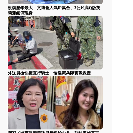
規模歷年最大 文博會人氣IP集合、3公尺高Q版芙
莉蓮氣偶現身
外送員搶快撞直行騎士 恰遇憲兵隊實戰救援