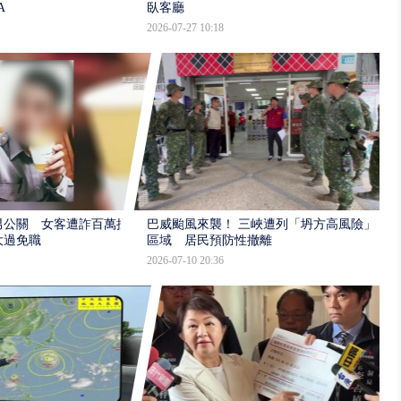
A
臥客廳
2026-07-27 10:18
男公關 女客遭詐百萬提
巴威颱風來襲！ 三峽遭列「坍方高風險」
大過免職
區域 居民預防性撤離
2026-07-10 20:36