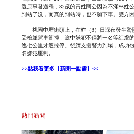
還原事發過程，82歲的黃姓阿公因為不滿林姓
到站了沒，而真的到站時，也不願下車。雙方
桃園中壢街頭上，在昨（8）日深夜發生驚
受檢並駕車衝撞，途中嫌犯不僅將一名等紅燈
逸七公里才遭攔停。後續支援警力到場，成功
名嫌犯壓制。
>>點我看更多【新聞一點靈】<<
熱門新聞