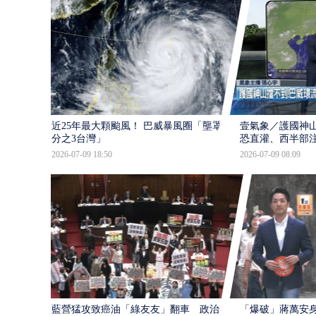
近25年最大顆颱風！ 巴威暴風圈「壟罩4
壹氣象／護國神山
分之3台灣」
恐直灌、西半部
2026-07-09 18:50
2026-07-09 08:09
藍營猛攻致癌油「綠友友」翻車 政治獻
「爆破」蔣萬安身