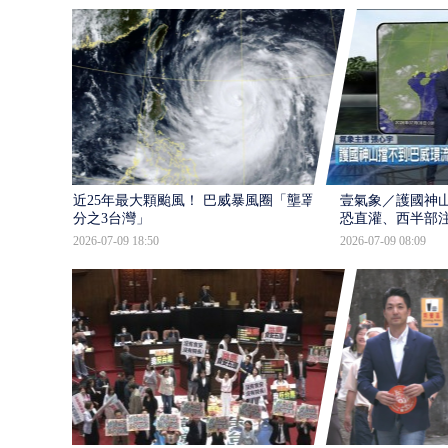
近25年最大顆颱風！ 巴威暴風圈「壟罩4
壹氣象／護國神山
分之3台灣」
恐直灌、西半部
2026-07-09 18:50
2026-07-09 08:09