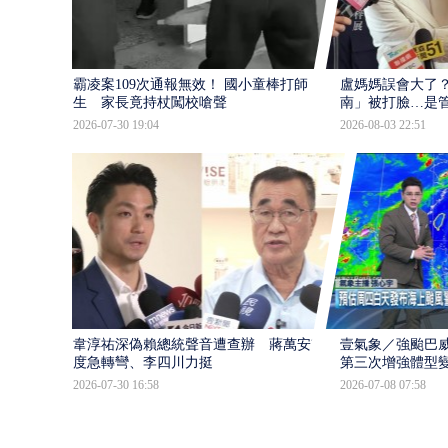
霸凌案109次通報無效！ 國小童棒打師
盧媽媽誤會大了？
生 家長竟持杖闖校嗆聲
南」被打臉…是
2026-07-30 19:04
2026-08-03 22:51
韋淳祐深偽賴總統聲音遭查辦 蔣萬安態
壹氣象／強颱巴威
度急轉彎、李四川力挺
第三次增強體型
2026-07-30 16:58
2026-07-08 07:58