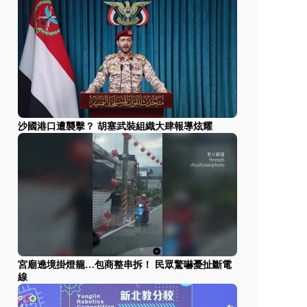
沙國港口遭襲擊？ 胡塞武裝組織大肆報導炫耀
宮廟遶境掛燈籠…包商整串拆！ 民眾驚嚇憂扯斷電
線