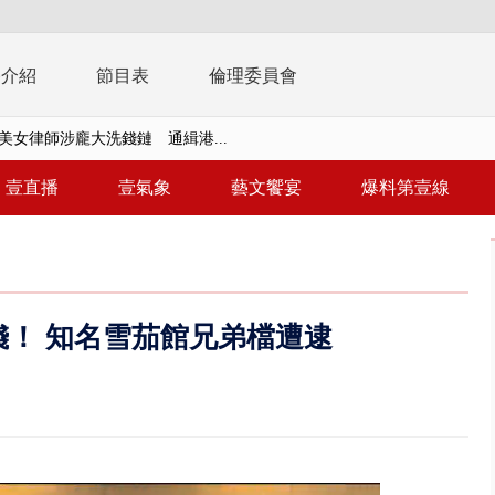
播介紹
節目表
倫理委員會
美女律師涉龐大洗錢鏈 通緝港...
拒馬「只有始源可以停」 他真...
壹直播
壹氣象
藝文饗宴
爆料第壹線
稿」嗆爆盧秀燕 2028總統戰提...
個資爭議 連戰媳婦轟財政部不負責任
戲水失蹤！ 搜救艇翻覆4警消落...
！ 知名雪茄館兄弟檔遭逮
0.8億」 名律師聯手掮客騙買「B...
演習第二日 防護關鍵基礎設施
0萬筆個資！ 網軍洩密中共遭起訴...
禍 砂石車為閃避悚撞4車釀3傷