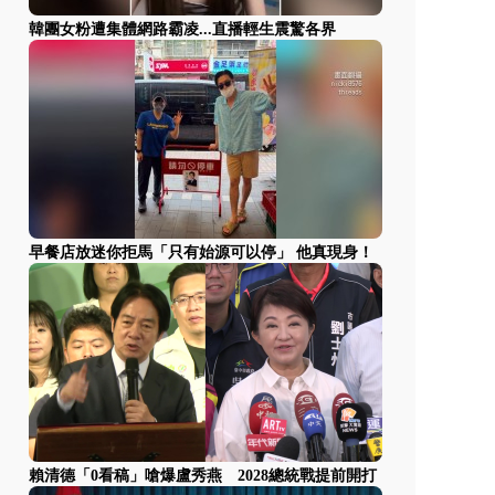
韓團女粉遭集體網路霸凌...直播輕生震驚各界
早餐店放迷你拒馬「只有始源可以停」 他真現身！
賴清德「0看稿」嗆爆盧秀燕 2028總統戰提前開打