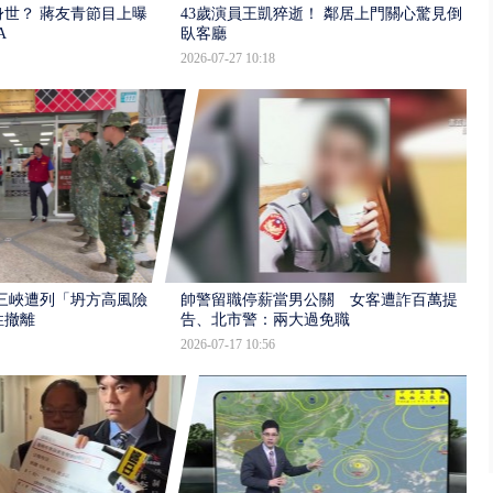
世？ 蔣友青節目上曝：
43歲演員王凱猝逝！ 鄰居上門關心驚見倒
A
臥客廳
2026-07-27 10:18
三峽遭列「坍方高風險」
帥警留職停薪當男公關 女客遭詐百萬提
性撤離
告、北市警：兩大過免職
2026-07-17 10:56