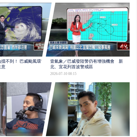
擋不到！ 巴威颱風環流
壹氣象／巴威發陸警仍有增強機會 新
注意
北、宜花列首波警戒區
2026-07-10 08:15