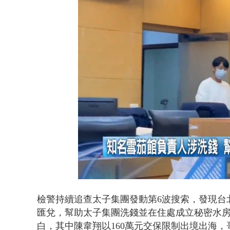
白海豚逼近.
Loaded
:
Unmute
44.69%
檢警持續追查太子集團發動第6波搜索，發現台
匯兌，幫助太子集團洗錢並在住處成立秘密水
白，其中陳韋翔以160萬元交保限制出境出海