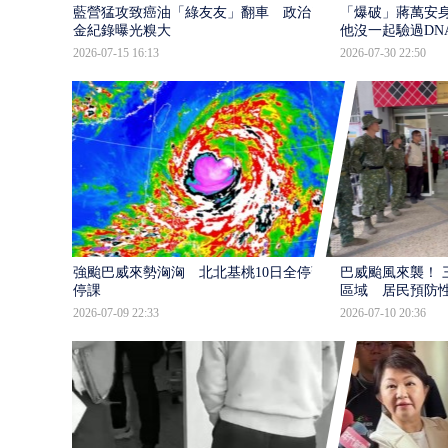
藍營猛攻致癌油「綠友友」翻車 政治獻
「爆破」蔣萬安身
金紀錄曝光糗大
他沒一起驗過DN
2026-07-15 16:13
2026-07-30 22:50
強颱巴威來勢洶洶 北北基桃10日全停班
巴威颱風來襲！ 
停課
區域 居民預防
2026-07-09 22:33
2026-07-10 20:36