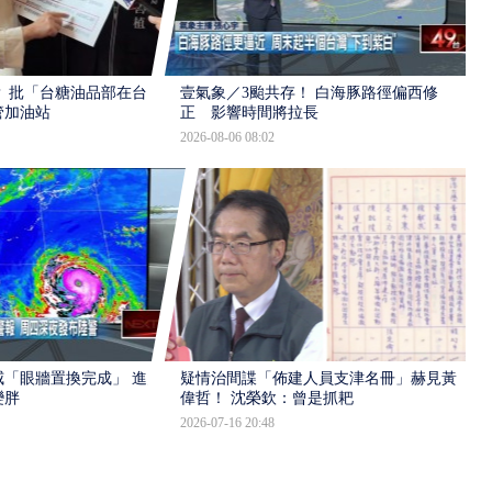
 批「台糖油品部在台
壹氣象／3颱共存！ 白海豚路徑偏西修
管加油站
正 影響時間將拉長
2026-08-06 08:02
「眼牆置換完成」 進入
疑情治間諜「佈建人員支津名冊」赫見黃
變胖
偉哲！ 沈榮欽：曾是抓耙
2026-07-16 20:48