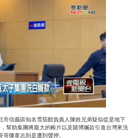
..北市「颱風整備假」？ 蔣萬安...
北市信義區知名雪茄館負責人陳姓兄弟疑似從是地下
房，幫助集團將龐大的帳片以及賭博贓款引進台灣來洗
，哥哥陳韋志則是遭到聲押。