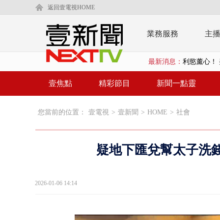
返回壹電視HOME
業務服務
主
最新消息：
利慾薰心！ 
早餐店放迷你
壹焦點
精彩節目
新聞一點靈
賴清德「0看
您當前的位置：
壹電視
>
壹新聞
>
HOME
>
社會
EZ WAY
救生員大武崙
疑地下匯兌幫太子洗錢
狠詐慈濟「1
漢光42號
2026-01-06 14:14
暗網買500
貨車鬼切釀