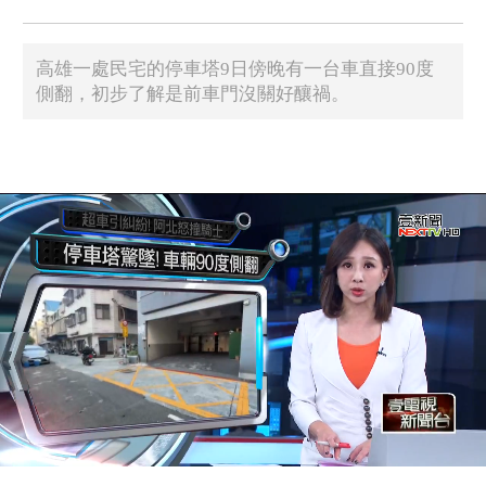
高雄一處民宅的停車塔9日傍晚有一台車直接90度
側翻，初步了解是前車門沒關好釀禍。