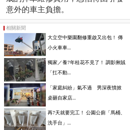
意外的車主負擔。
相關新聞
大立空中樂園翻修重啟又出包！ 傳
小火車車...
獨家／養7年桂花不見了！ 調影揪賊
「扛不動...
「家庭糾紛」氣不過 男深夜憤掀
桌砸自家店...
再7天就要完工！ 公園公廁「馬桶、
洗手台」...