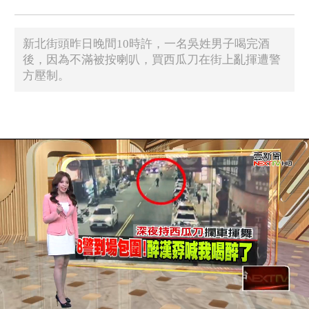
新北街頭昨日晚間10時許，一名吳姓男子喝完酒
後，因為不滿被按喇叭，買西瓜刀在街上亂揮遭警
方壓制。