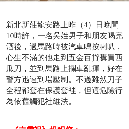
新北新莊龍安路上昨（4）日晚間
10時許，一名吳姓男子和朋友喝完
酒後，過馬路時被汽車鳴按喇叭，
心生不滿的他走到五金百貨購買西
瓜刀，並到馬路上攔車亂揮，好在
警方迅速到場壓制。不過雖然刀子
全程都套在保護套裡，但這危險行
為依舊觸犯社維法。