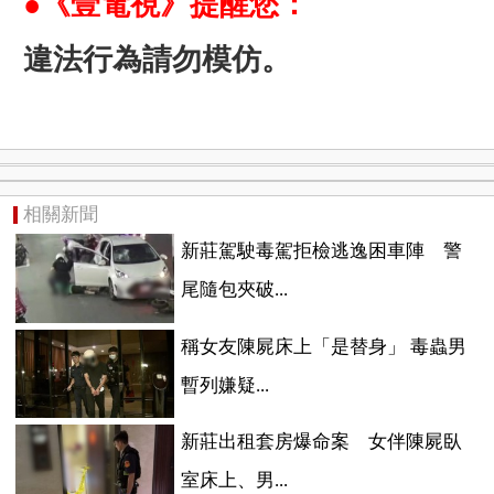
●《壹電視》提醒您：
違法行為請勿模仿。
相關新聞
新莊駕駛毒駕拒檢逃逸困車陣 警
尾隨包夾破...
稱女友陳屍床上「是替身」 毒蟲男
暫列嫌疑...
新莊出租套房爆命案 女伴陳屍臥
室床上、男...