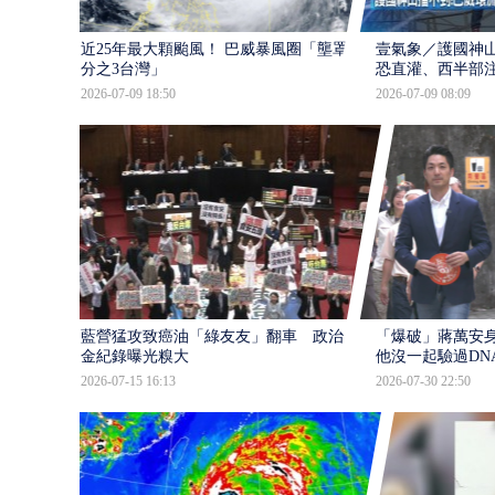
近25年最大顆颱風！ 巴威暴風圈「壟罩4
壹氣象／護國神山
分之3台灣」
恐直灌、西半部
2026-07-09 18:50
2026-07-09 08:09
藍營猛攻致癌油「綠友友」翻車 政治獻
「爆破」蔣萬安身
金紀錄曝光糗大
他沒一起驗過DN
2026-07-15 16:13
2026-07-30 22:50