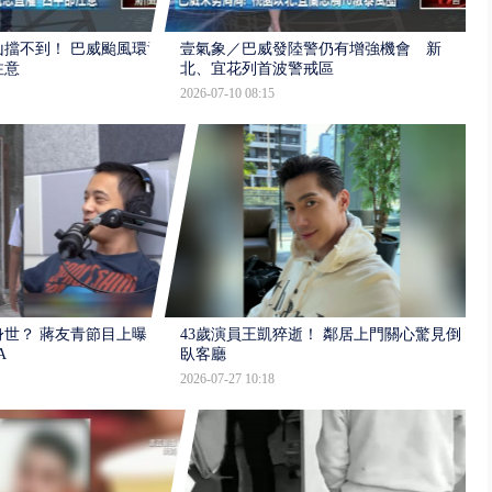
擋不到！ 巴威颱風環流
壹氣象／巴威發陸警仍有增強機會 新
注意
北、宜花列首波警戒區
2026-07-10 08:15
世？ 蔣友青節目上曝：
43歲演員王凱猝逝！ 鄰居上門關心驚見倒
A
臥客廳
2026-07-27 10:18