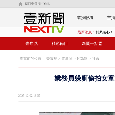
返回壹電視HOME
業務服務
主
最新消息：
利慾薰心！ 
早餐店放迷你
壹焦點
精彩節目
新聞一點靈
賴清德「0看
您當前的位置：
壹電視
>
壹新聞
>
HOME
>
社會
EZ WAY
救生員大武崙
業務員躲廁偷拍女童
狠詐慈濟「1
漢光42號
2025-12-02 18:57
暗網買500
貨車鬼切釀