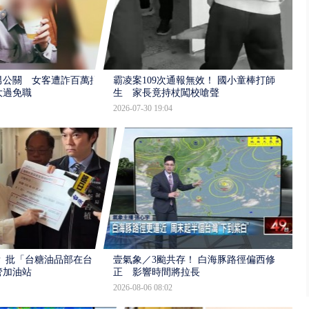
男公關 女客遭詐百萬提
霸凌案109次通報無效！ 國小童棒打師
大過免職
生 家長竟持杖闖校嗆聲
2026-07-30 19:04
 批「台糖油品部在台
壹氣象／3颱共存！ 白海豚路徑偏西修
管加油站
正 影響時間將拉長
2026-08-06 08:02