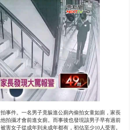
..北市「颱風整備假」？ 蔣萬安...
偷拍事件。一名男子竟躲進公廁內偷拍女童如廁，家長
代他拍攝才會前進女廁。而事後也發現該男子早有過前
被害女子從成年到未成年都有，初估至少10人受害。