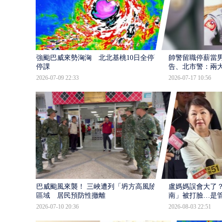
強颱巴威來勢洶洶 北北基桃10日全停班
帥警留職停薪當
停課
告、北市警：兩
2026-07-09 22:33
2026-07-17 10:56
巴威颱風來襲！ 三峽遭列「坍方高風險」
盧媽媽誤會大了？
區域 居民預防性撤離
南」被打臉…是
2026-07-10 20:36
2026-08-03 22:51