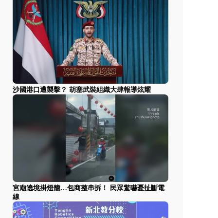
沙國港口遭襲擊？ 胡塞武裝組織大肆報導炫耀
宮廟遶境掛燈籠…包商整串拆！ 民眾驚嚇憂扯斷電
線