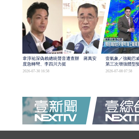
韋淳祐深偽賴總統聲音遭查辦 蔣萬安態
壹氣象／強颱巴威
度急轉彎、李四川力挺
第三次增強體型
2026-07-30 16:58
2026-07-08 07:58