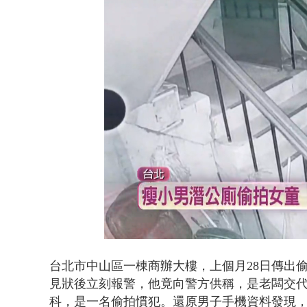
白海豚逼近.
Loaded
:
Unmute
38.92%
台北市中山區一棟商辦大樓，上個月28日傳出
見狀後立刻報警，他竟向警方供稱，是老闆交
科，是一名偷拍慣犯。還原男子手機資料發現，