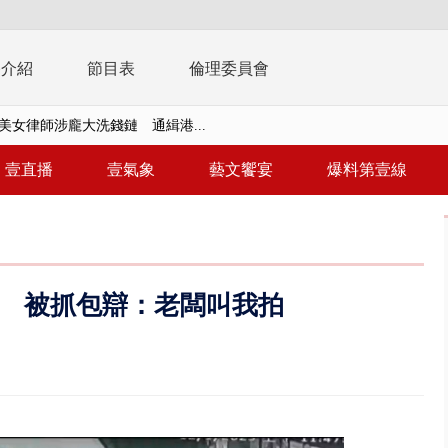
播介紹
節目表
倫理委員會
美女律師涉龐大洗錢鏈 通緝港...
拒馬「只有始源可以停」 他真...
壹直播
壹氣象
藝文饗宴
爆料第壹線
稿」嗆爆盧秀燕 2028總統戰提...
個資爭議 連戰媳婦轟財政部不負責任
戲水失蹤！ 搜救艇翻覆4警消落...
 被抓包辯：老闆叫我拍
0.8億」 名律師聯手掮客騙買「B...
演習第二日 防護關鍵基礎設施
0萬筆個資！ 網軍洩密中共遭起訴...
禍 砂石車為閃避悚撞4車釀3傷