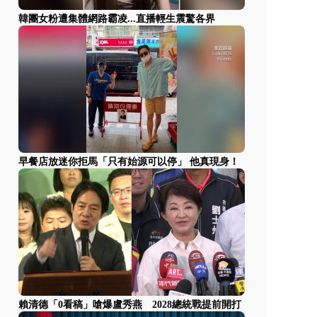
韓團女粉遭集體網路霸凌...直播輕生震驚各界
早餐店放迷你拒馬「只有始源可以停」 他真現身！
賴清德「0看稿」嗆爆盧秀燕 2028總統戰提前開打