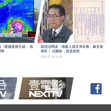
「眼牆置換完成」 進入
疑情治間諜「佈建人員支津名冊」赫見黃
變胖
偉哲！ 沈榮欽：曾是抓耙
2026-07-16 20:48