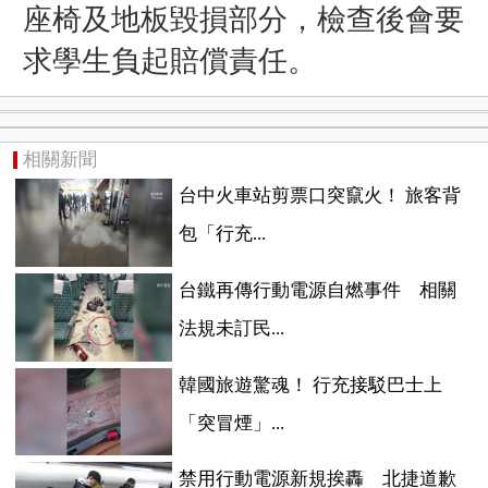
座椅及地板毀損部分，檢查後會要
求學生負起賠償責任。
相關新聞
台中火車站剪票口突竄火！ 旅客背
包「行充...
台鐵再傳行動電源自燃事件 相關
法規未訂民...
韓國旅遊驚魂！ 行充接駁巴士上
「突冒煙」...
禁用行動電源新規挨轟 北捷道歉