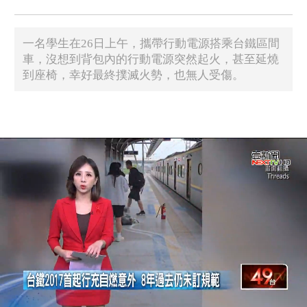
一名學生在26日上午，攜帶行動電源搭乘台鐵區間
車，沒想到背包內的行動電源突然起火，甚至延燒
到座椅，幸好最終撲滅火勢，也無人受傷。