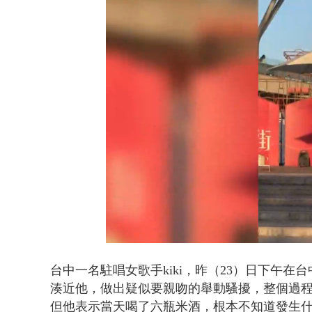
蕭美琴赴高雄
Loaded
:
Unmute
41.21%
台中一名駐唱女歌手kiki，昨（23）日下午
湊近他，做出疑似要親吻的舉動騷擾，整個過
但他表示當天喝了六瓶米酒，根本不知道發生