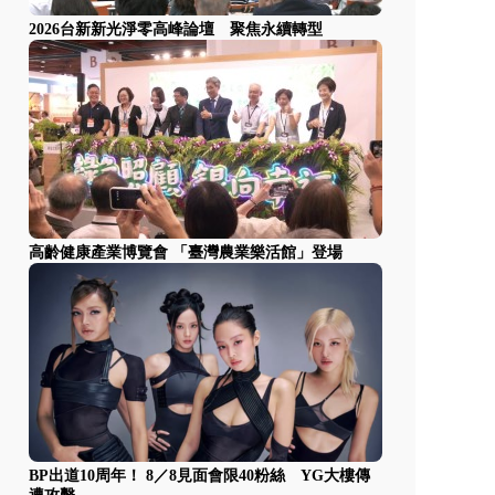
2026台新新光淨零高峰論壇 聚焦永續轉型
高齡健康產業博覽會 「臺灣農業樂活館」登場
BP出道10周年！ 8／8見面會限40粉絲 YG大樓傳