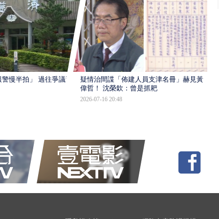
報警慢半拍」 過往爭議遭
疑情治間諜「佈建人員支津名冊」赫見黃
偉哲！ 沈榮欽：曾是抓耙
2026-07-16 20:48