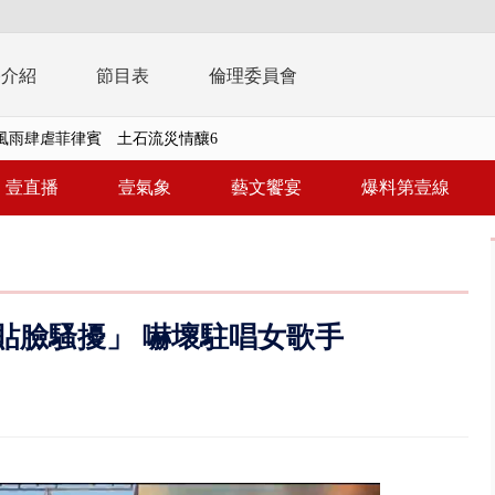
播介紹
節目表
倫理委員會
風雨肆虐菲律賓 土石流災情釀6
年！ 8／8見面會限40粉絲 YG大...
壹直播
壹氣象
藝文饗宴
爆料第壹線
」劇場版超人氣限量特典 粉絲排...
大逆轉！ 證實慈濟買BNT遭詐10...
t天花板崩落「鷹架倒塌」砸傷嬤 客...
「貼臉騷擾」 嚇壞駐唱女歌手
10億！ 豪宅藏「9千萬鈔票磚、...
 「一鴨三吃」、「客家攪福」...
 雨彈將炸台中以北 不排除明...
取消！ 滯留旅客「拚手速」搶...