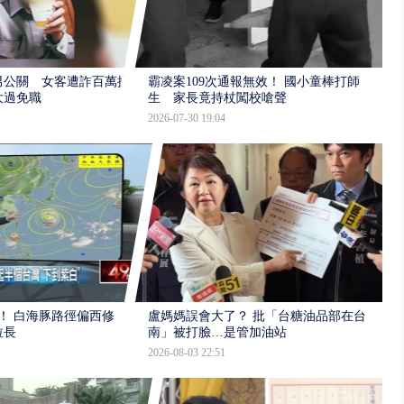
男公關 女客遭詐百萬提
霸凌案109次通報無效！ 國小童棒打師
大過免職
生 家長竟持杖闖校嗆聲
2026-07-30 19:04
！ 白海豚路徑偏西修
盧媽媽誤會大了？ 批「台糖油品部在台
拉長
南」被打臉…是管加油站
2026-08-03 22:51