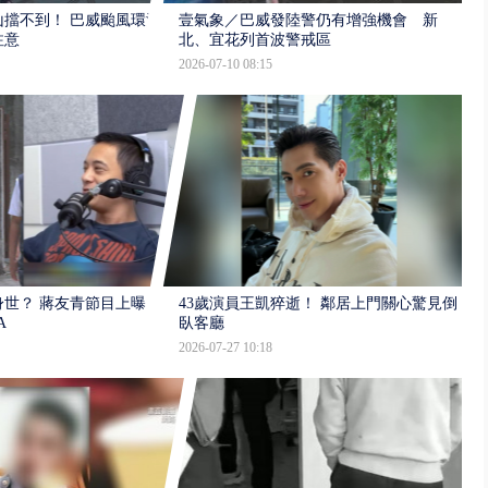
擋不到！ 巴威颱風環流
壹氣象／巴威發陸警仍有增強機會 新
注意
北、宜花列首波警戒區
2026-07-10 08:15
世？ 蔣友青節目上曝：
43歲演員王凱猝逝！ 鄰居上門關心驚見倒
A
臥客廳
2026-07-27 10:18