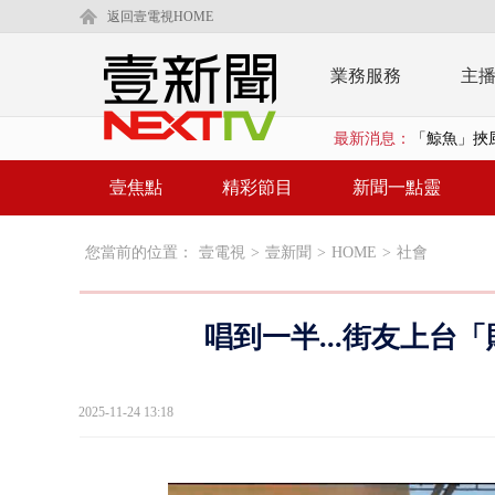
返回壹電視HOME
業務服務
主
最新消息：
「鯨魚」挾
BP出道10周
壹焦點
精彩節目
新聞一點靈
「吉伊卡哇
您當前的位置：
壹電視
>
壹新聞
>
HOME
>
社會
「疫苗採購」
LaLapor
唱到一半...街友上台
名律狠詐慈濟
父親節限定！
2025-11-24 13:18
白海豚海警！
沖繩機場航班