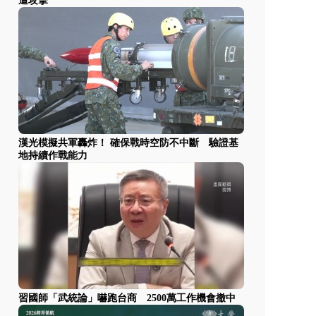
遭攻擊
漢光模擬共軍轟炸！ 確保戰時空防不中斷 驗證基
地持續作戰能力
習國師「武統論」嚇跑台商 2500萬工作機會撤中