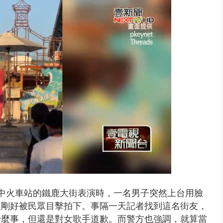
視察城鎮韌性演習 AIT高雄分...
在台中火車站的鐵鹿大街表演時，一名男子突然上台用臉
程剛好被民眾目擊拍下。事隔一天記者找到這名街友，
什麼事，但還是對女歌手道歉。而警方也強調，就算當