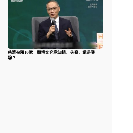
慈濟被騙10億 顏博文究竟知情、失察、還是受
騙？