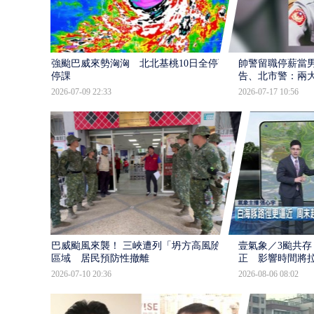
強颱巴威來勢洶洶 北北基桃10日全停班
帥警留職停薪當
停課
告、北市警：兩
2026-07-09 22:33
2026-07-17 10:56
巴威颱風來襲！ 三峽遭列「坍方高風險」
壹氣象／3颱共存
區域 居民預防性撤離
正 影響時間將
2026-07-10 20:36
2026-08-06 08:02