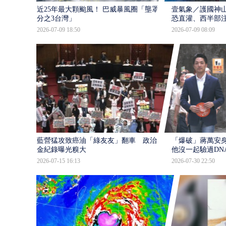
近25年最大顆颱風！ 巴威暴風圈「壟罩4
壹氣象／護國神山
分之3台灣」
恐直灌、西半部
2026-07-09 18:50
2026-07-09 08:09
藍營猛攻致癌油「綠友友」翻車 政治獻
「爆破」蔣萬安身
金紀錄曝光糗大
他沒一起驗過DN
2026-07-15 16:13
2026-07-30 22:50