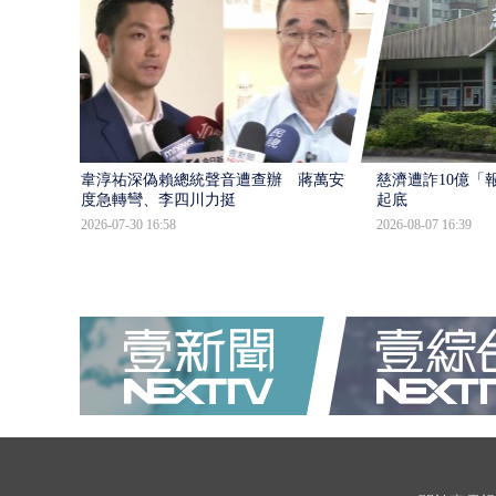
韋淳祐深偽賴總統聲音遭查辦 蔣萬安態
慈濟遭詐10億「
度急轉彎、李四川力挺
起底
2026-07-30 16:58
2026-08-07 16:39