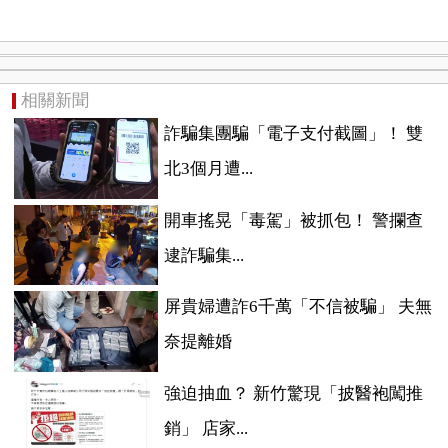
相關新聞
詐騙集團騙「電子支付截圖」！ 雙
北3個月遭...
開車搖晃「毒駕」被抓包！ 警攔查
逮詐騙集...
屏貴婦遭詐6千萬「不信被騙」 夫無
奈提離婚
強迫抽血？ 新竹驚現「披醫袍闖推
銷」 店家...