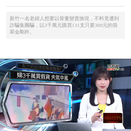
新竹一名老婦人想要以骨董變賣換現，不料竟遭到
詐騙集團騙，以3千萬元購買131支只要300元的翡
翠金剛杵。